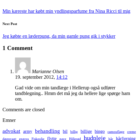
Post
navigation
Min kæreste har købt min yndlingsparfume fra Nina Ricci til mig
Next Post
Jeg købte en læderpung, da min gamle pung gik i stykker
1 Comment
Marianne Olsen
19. september 2012,
14:12
Gad vide om min tandlæge i Hellerup også udfører
tandblegning.. Hmm det må jeg da hellere lige spørge ham
om.
Comments are closed
Emner
advokat
behandling
army
bil
billige
bingo
billig
camouflage
creme
hudpleje
flytte
hårfjerning
døgnvagt
engros
Fiskeolie
gave
Hillerød
hår