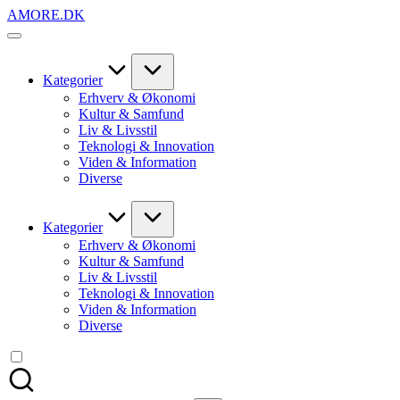
Skip
AMORE.DK
to
For
content
alt
det,
du
Kategorier
elsker
Erhverv & Økonomi
Kultur & Samfund
Liv & Livsstil
Teknologi & Innovation
Viden & Information
Diverse
Kategorier
Erhverv & Økonomi
Kultur & Samfund
Liv & Livsstil
Teknologi & Innovation
Viden & Information
Diverse