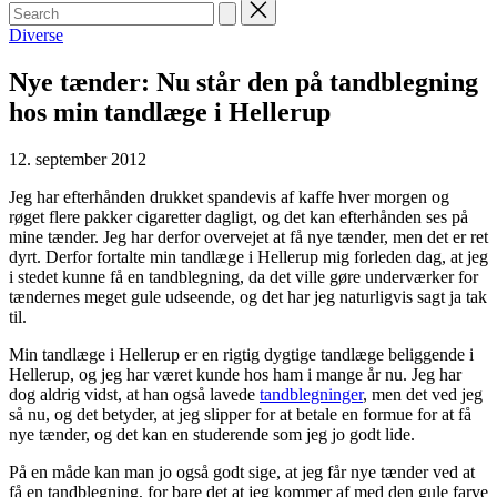
Search
for:
Posted
Diverse
in
Nye tænder: Nu står den på tandblegning
hos min tandlæge i Hellerup
12. september 2012
Jeg har efterhånden drukket spandevis af kaffe hver morgen og
røget flere pakker cigaretter dagligt, og det kan efterhånden ses på
mine tænder. Jeg har derfor overvejet at få nye tænder, men det er ret
dyrt. Derfor fortalte min tandlæge i Hellerup mig forleden dag, at jeg
i stedet kunne få en tandblegning, da det ville gøre underværker for
tændernes meget gule udseende, og det har jeg naturligvis sagt ja tak
til.
Min tandlæge i Hellerup er en rigtig dygtige tandlæge beliggende i
Hellerup, og jeg har været kunde hos ham i mange år nu. Jeg har
dog aldrig vidst, at han også lavede
tandblegninger
, men det ved jeg
så nu, og det betyder, at jeg slipper for at betale en formue for at få
nye tænder, og det kan en studerende som jeg jo godt lide.
På en måde kan man jo også godt sige, at jeg får nye tænder ved at
få en tandblegning, for bare det at jeg kommer af med den gule farve