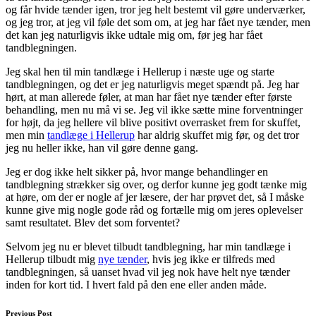
og får hvide tænder igen, tror jeg helt bestemt vil gøre underværker,
og jeg tror, at jeg vil føle det som om, at jeg har fået nye tænder, men
det kan jeg naturligvis ikke udtale mig om, før jeg har fået
tandblegningen.
Jeg skal hen til min tandlæge i Hellerup i næste uge og starte
tandblegningen, og det er jeg naturligvis meget spændt på. Jeg har
hørt, at man allerede føler, at man har fået nye tænder efter første
behandling, men nu må vi se. Jeg vil ikke sætte mine forventninger
for højt, da jeg hellere vil blive positivt overrasket frem for skuffet,
men min
tandlæge i Hellerup
har aldrig skuffet mig før, og det tror
jeg nu heller ikke, han vil gøre denne gang.
Jeg er dog ikke helt sikker på, hvor mange behandlinger en
tandblegning strækker sig over, og derfor kunne jeg godt tænke mig
at høre, om der er nogle af jer læsere, der har prøvet det, så I måske
kunne give mig nogle gode råd og fortælle mig om jeres oplevelser
samt resultatet. Blev det som forventet?
Selvom jeg nu er blevet tilbudt tandblegning, har min tandlæge i
Hellerup tilbudt mig
nye tænder
, hvis jeg ikke er tilfreds med
tandblegningen, så uanset hvad vil jeg nok have helt nye tænder
inden for kort tid. I hvert fald på den ene eller anden måde.
Previous Post