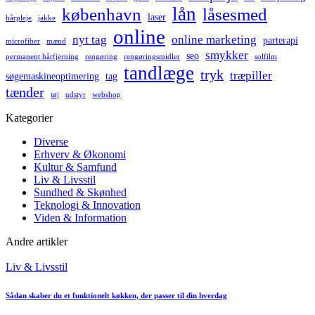
lån
københavn
låsesmed
laser
hårpleje
jakke
online
nyt tag
online marketing
parterapi
microfiber
mænd
smykker
seo
permanent hårfjerning
rengøring
rengøringsmidler
solfilm
tandlæge
tryk
træpiller
søgemaskineoptimering
tag
tænder
tøj
udstyr
webshop
Kategorier
Diverse
Erhverv & Økonomi
Kultur & Samfund
Liv & Livsstil
Sundhed & Skønhed
Teknologi & Innovation
Viden & Information
Andre artikler
Posted
Liv & Livsstil
in
Sådan skaber du et funktionelt køkken, der passer til din hverdag