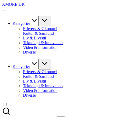
Skip
AMORE.DK
to
For
content
alt
det,
du
Kategorier
elsker
Erhverv & Økonomi
Kultur & Samfund
Liv & Livsstil
Teknologi & Innovation
Viden & Information
Diverse
Kategorier
Erhverv & Økonomi
Kultur & Samfund
Liv & Livsstil
Teknologi & Innovation
Viden & Information
Diverse