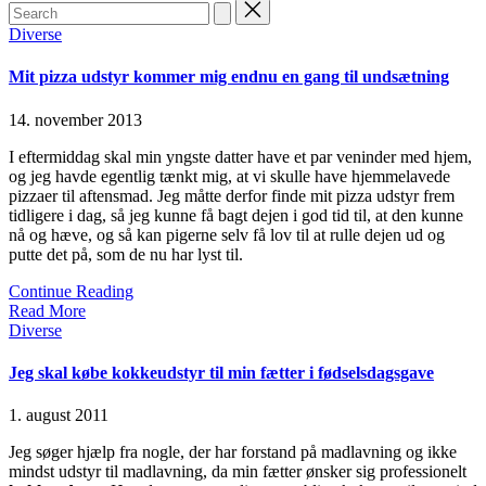
Search
for:
Posted
Diverse
in
Mit pizza udstyr kommer mig endnu en gang til undsætning
14. november 2013
I eftermiddag skal min yngste datter have et par veninder med hjem,
og jeg havde egentlig tænkt mig, at vi skulle have hjemmelavede
pizzaer til aftensmad. Jeg måtte derfor finde mit pizza udstyr frem
tidligere i dag, så jeg kunne få bagt dejen i god tid til, at den kunne
nå og hæve, og så kan pigerne selv få lov til at rulle dejen ud og
putte det på, som de nu har lyst til.
Continue Reading
Read More
Posted
Diverse
in
Jeg skal købe kokkeudstyr til min fætter i fødselsdagsgave
1. august 2011
Jeg søger hjælp fra nogle, der har forstand på madlavning og ikke
mindst udstyr til madlavning, da min fætter ønsker sig professionelt