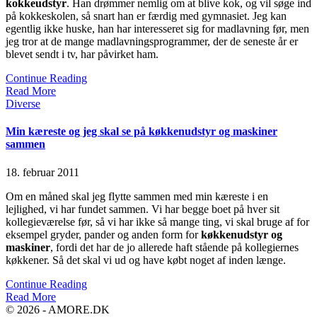
kokkeudstyr
. Han drømmer nemlig om at blive kok, og vil søge ind
på kokkeskolen, så snart han er færdig med gymnasiet. Jeg kan
egentlig ikke huske, han har interesseret sig for madlavning før, men
jeg tror at de mange madlavningsprogrammer, der de seneste år er
blevet sendt i tv, har påvirket ham.
Continue Reading
Read More
Posted
Diverse
in
Min kæreste og jeg skal se på køkkenudstyr og maskiner
sammen
18. februar 2011
Om en måned skal jeg flytte sammen med min kæreste i en
lejlighed, vi har fundet sammen. Vi har begge boet på hver sit
kollegieværelse før, så vi har ikke så mange ting, vi skal bruge af for
eksempel gryder, pander og anden form for
køkkenudstyr og
maskiner
, fordi det har de jo allerede haft stående på kollegiernes
køkkener. Så det skal vi ud og have købt noget af inden længe.
Continue Reading
Read More
© 2026 - AMORE.DK