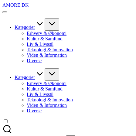
Skip
AMORE.DK
to
For
content
alt
det,
du
Kategorier
elsker
Erhverv & Økonomi
Kultur & Samfund
Liv & Livsstil
Teknologi & Innovation
Viden & Information
Diverse
Kategorier
Erhverv & Økonomi
Kultur & Samfund
Liv & Livsstil
Teknologi & Innovation
Viden & Information
Diverse