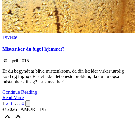
Posted
Diverse
in
Mistænker du fugt i hjemmet?
30. april 2015
Er du begyndt at blive mistænksom, da din kælder virker utrolig
kold og fugtig? Er det ikke det eneste problem, da du nu også
mistænker dit tag? Læs med her!
Continue Reading
Read More
Indlægsinddeling
Next
1
2
3
…
30
page
© 2026 - AMORE.DK
Scroll
to
Top