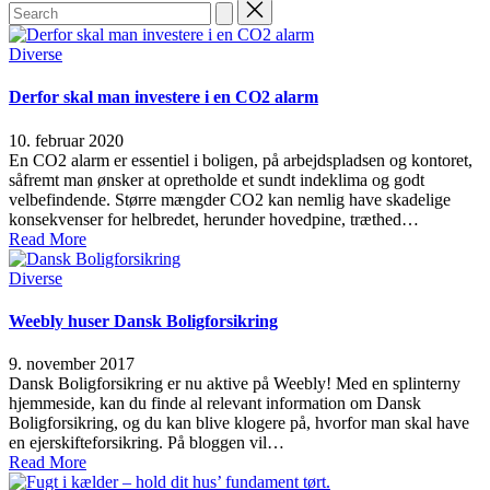
Search
for:
Posted
Diverse
in
Derfor skal man investere i en CO2 alarm
10. februar 2020
En CO2 alarm er essentiel i boligen, på arbejdspladsen og kontoret,
såfremt man ønsker at opretholde et sundt indeklima og godt
velbefindende. Større mængder CO2 kan nemlig have skadelige
konsekvenser for helbredet, herunder hovedpine, træthed…
Read More
Posted
Diverse
in
Weebly huser Dansk Boligforsikring
9. november 2017
Dansk Boligforsikring er nu aktive på Weebly! Med en splinterny
hjemmeside, kan du finde al relevant information om Dansk
Boligforsikring, og du kan blive klogere på, hvorfor man skal have
en ejerskifteforsikring. På bloggen vil…
Read More