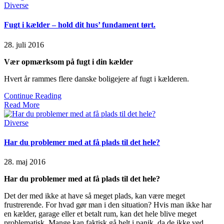
Posted
Diverse
in
Fugt i kælder – hold dit hus’ fundament tørt.
28. juli 2016
Vær opmærksom på fugt i din kælder
Hvert år rammes flere danske boligejere af fugt i kælderen.
Continue Reading
Read More
Posted
Diverse
in
Har du problemer med at få plads til det hele?
28. maj 2016
Har du problemer med at få plads til det hele?
Det der med ikke at have så meget plads, kan være meget
frustrerende. For hvad gør man i den situation? Hvis man ikke har
en kælder, garage eller et betalt rum, kan det hele blive meget
problematisk. Mange kan faktisk gå helt i panik, da de ikke ved,