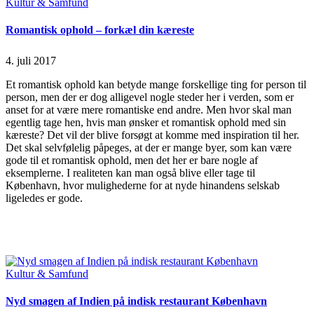
Posted
Kultur & Samfund
in
Romantisk ophold – forkæl din kæreste
4. juli 2017
Et romantisk ophold kan betyde mange forskellige ting for person til
person, men der er dog alligevel nogle steder her i verden, som er
anset for at være mere romantiske end andre. Men hvor skal man
egentlig tage hen, hvis man ønsker et romantisk ophold med sin
kæreste? Det vil der blive forsøgt at komme med inspiration til her.
Det skal selvfølelig påpeges, at der er mange byer, som kan være
gode til et romantisk ophold, men det her er bare nogle af
eksemplerne. I realiteten kan man også blive eller tage til
København, hvor mulighederne for at nyde hinandens selskab
ligeledes er gode.
Continue Reading
Read More
Posted
Kultur & Samfund
in
Nyd smagen af Indien på indisk restaurant København