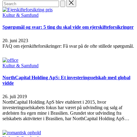
Search
for:
Posted
Kultur & Samfund
in
Spørgsmål og svar: 5 ting du skal vide om ejerskifteforsikringer
20. juni 2023
FAQ om ejerskifteforsikringer: Få svar på de ofte stillede spørgsmål.
Read More
Posted
Kultur & Samfund
in
NorthCapital Holding ApS: Et investeringsselskab med global
vidde
26. juli 2019
NorthCapital Holding ApS blev etableret i 2015, hvor
investeringsselskabets fokus har været på udvinding og salg af
ædelsten fra egen mine i Brasilien. Grundet stor udvinding fra
selskabets aktiviteter i Brasilien, har NorthCapital Holding ApS…
Read More