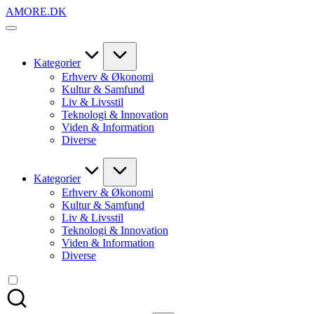
Skip
AMORE.DK
to
For
content
alt
det,
du
Kategorier
elsker
Erhverv & Økonomi
Kultur & Samfund
Liv & Livsstil
Teknologi & Innovation
Viden & Information
Diverse
Kategorier
Erhverv & Økonomi
Kultur & Samfund
Liv & Livsstil
Teknologi & Innovation
Viden & Information
Diverse