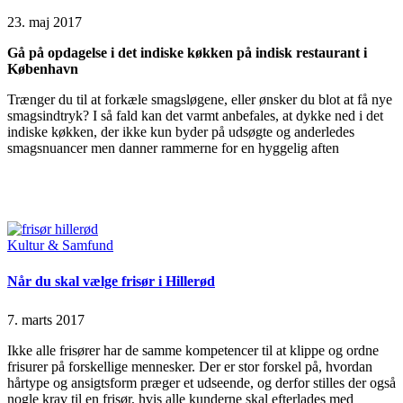
23. maj 2017
Gå på opdagelse i det indiske køkken på indisk restaurant i
København
Trænger du til at forkæle smagsløgene, eller ønsker du blot at få nye
smagsindtryk? I så fald kan det varmt anbefales, at dykke ned i det
indiske køkken, der ikke kun byder på udsøgte og anderledes
smagsnuancer men danner rammerne for en hyggelig aften
Continue Reading
Read More
Posted
Kultur & Samfund
in
Når du skal vælge frisør i Hillerød
7. marts 2017
Ikke alle frisører har de samme kompetencer til at klippe og ordne
frisurer på forskellige mennesker. Der er stor forskel på, hvordan
hårtype og ansigtsform præger et udseende, og derfor stilles der også
nogle krav til en frisør, hvis alle kunderne skal efterlades med