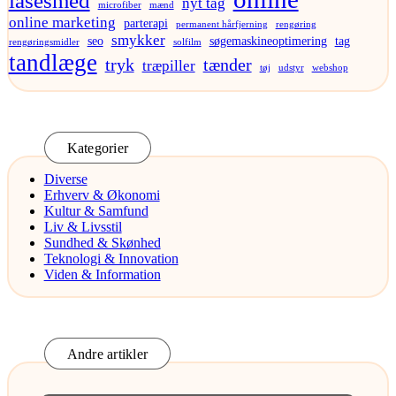
nyt tag
microfiber
mænd
online marketing
parterapi
permanent hårfjerning
rengøring
smykker
seo
søgemaskineoptimering
tag
rengøringsmidler
solfilm
tandlæge
tryk
tænder
træpiller
tøj
udstyr
webshop
Kategorier
Diverse
Erhverv & Økonomi
Kultur & Samfund
Liv & Livsstil
Sundhed & Skønhed
Teknologi & Innovation
Viden & Information
Andre artikler