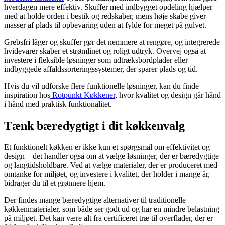
hverdagen mere effektiv. Skuffer med indbygget opdeling hjælper
med at holde orden i bestik og redskaber, mens høje skabe giver
masser af plads til opbevaring uden at fylde for meget på gulvet.
Grebsfri låger og skuffer gør det nemmere at rengøre, og integrerede
hvidevarer skaber et strømlinet og roligt udtryk. Overvej også at
investere i fleksible løsninger som udtræksbordplader eller
indbyggede affaldssorteringssystemer, der sparer plads og tid.
Hvis du vil udforske flere funktionelle løsninger, kan du finde
inspiration hos
Rotpunkt Køkkener
, hvor kvalitet og design går hånd
i hånd med praktisk funktionalitet.
Tænk bæredygtigt i dit køkkenvalg
Et funktionelt køkken er ikke kun et spørgsmål om effektivitet og
design – det handler også om at vælge løsninger, der er bæredygtige
og langtidsholdbare. Ved at vælge materialer, der er produceret med
omtanke for miljøet, og investere i kvalitet, der holder i mange år,
bidrager du til et grønnere hjem.
Der findes mange bæredygtige alternativer til traditionelle
køkkenmaterialer, som både ser godt ud og har en mindre belastning
på miljøet. Det kan være alt fra certificeret træ til overflader, der er