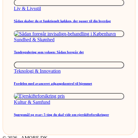
Posted
Liv & Livsstil
in
Sådan skaber du et funktionelt køkken, der passer til din hverdag
Posted
Sundhed & Skønhed
in
Tandregulering som voksen: Sådan foregår det
Posted
Teknologi & Innovation
in
Fordelen med avanceret adgangskontrol til hjemmet
Posted
Kultur & Samfund
in
Spørgsmål og svar: 5 ting du skal vide om ejerskifteforsikringer
© 2026 - AMORE.DK