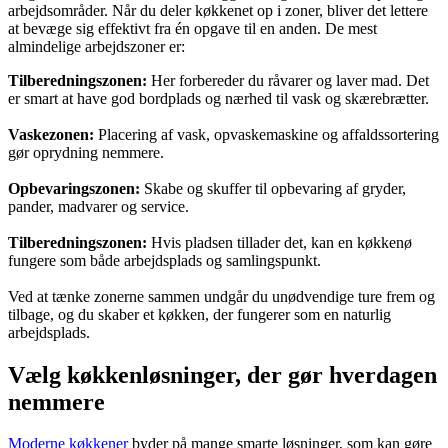
arbejdsområder. Når du deler køkkenet op i zoner, bliver det lettere
at bevæge sig effektivt fra én opgave til en anden. De mest
almindelige arbejdszoner er:
Tilberedningszonen:
Her forbereder du råvarer og laver mad. Det
er smart at have god bordplads og nærhed til vask og skærebrætter.
Vaskezonen:
Placering af vask, opvaskemaskine og affaldssortering
gør oprydning nemmere.
Opbevaringszonen:
Skabe og skuffer til opbevaring af gryder,
pander, madvarer og service.
Tilberedningszonen:
Hvis pladsen tillader det, kan en køkkenø
fungere som både arbejdsplads og samlingspunkt.
Ved at tænke zonerne sammen undgår du unødvendige ture frem og
tilbage, og du skaber et køkken, der fungerer som en naturlig
arbejdsplads.
Vælg køkkenløsninger, der gør hverdagen
nemmere
Moderne køkkener
byder på mange smarte løsninger, som kan gøre