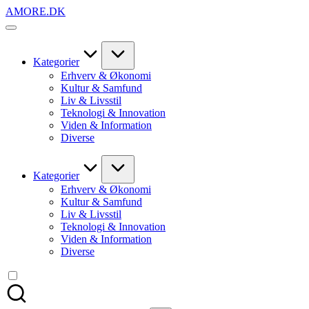
Skip
AMORE.DK
to
For
content
alt
det,
du
Kategorier
elsker
Erhverv & Økonomi
Kultur & Samfund
Liv & Livsstil
Teknologi & Innovation
Viden & Information
Diverse
Kategorier
Erhverv & Økonomi
Kultur & Samfund
Liv & Livsstil
Teknologi & Innovation
Viden & Information
Diverse