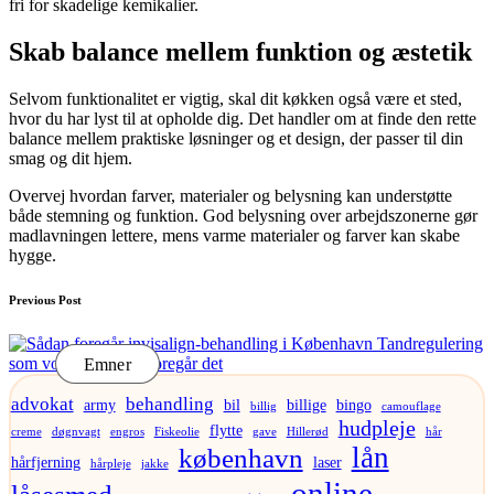
fri for skadelige kemikalier.
Skab balance mellem funktion og æstetik
Selvom funktionalitet er vigtig, skal dit køkken også være et sted,
hvor du har lyst til at opholde dig. Det handler om at finde den rette
balance mellem praktiske løsninger og et design, der passer til din
smag og dit hjem.
Overvej hvordan farver, materialer og belysning kan understøtte
både stemning og funktion. God belysning over arbejdszonerne gør
madlavningen lettere, mens varme materialer og farver kan skabe
hygge.
Post
Previous Post
navigation
Tandregulering
som voksen: Sådan foregår det
Emner
advokat
behandling
army
bil
billige
bingo
billig
camouflage
hudpleje
flytte
creme
døgnvagt
engros
Fiskeolie
gave
Hillerød
hår
lån
københavn
hårfjerning
laser
hårpleje
jakke
online
låsesmed