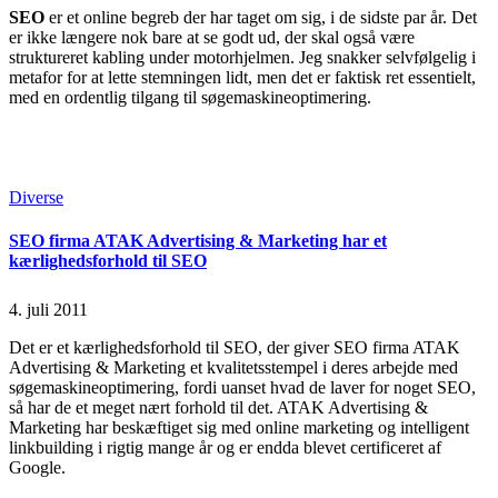
SEO
er et online begreb der har taget om sig, i de sidste par år. Det
er ikke længere nok bare at se godt ud, der skal også være
struktureret kabling under motorhjelmen. Jeg snakker selvfølgelig i
metafor for at lette stemningen lidt, men det er faktisk ret essentielt,
med en ordentlig tilgang til søgemaskineoptimering.
Continue Reading
Read More
Posted
Diverse
in
SEO firma ATAK Advertising & Marketing har et
kærlighedsforhold til SEO
4. juli 2011
Det er et kærlighedsforhold til SEO, der giver SEO firma ATAK
Advertising & Marketing et kvalitetsstempel i deres arbejde med
søgemaskineoptimering, fordi uanset hvad de laver for noget SEO,
så har de et meget nært forhold til det. ATAK Advertising &
Marketing har beskæftiget sig med online marketing og intelligent
linkbuilding i rigtig mange år og er endda blevet certificeret af
Google.