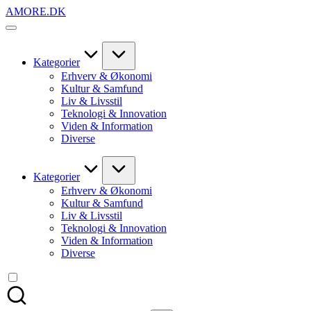
Skip
AMORE.DK
to
For
content
alt
det,
du
Kategorier
elsker
Erhverv & Økonomi
Kultur & Samfund
Liv & Livsstil
Teknologi & Innovation
Viden & Information
Diverse
Kategorier
Erhverv & Økonomi
Kultur & Samfund
Liv & Livsstil
Teknologi & Innovation
Viden & Information
Diverse