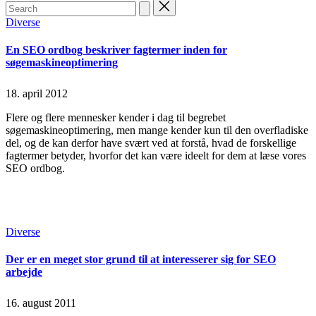
Search
for:
Posted
Diverse
in
En SEO ordbog beskriver fagtermer inden for
søgemaskineoptimering
18. april 2012
Flere og flere mennesker kender i dag til begrebet
søgemaskineoptimering, men mange kender kun til den overfladiske
del, og de kan derfor have svært ved at forstå, hvad de forskellige
fagtermer betyder, hvorfor det kan være ideelt for dem at læse vores
SEO ordbog.
Continue Reading
Read More
Posted
Diverse
in
Der er en meget stor grund til at interesserer sig for SEO
arbejde
16. august 2011