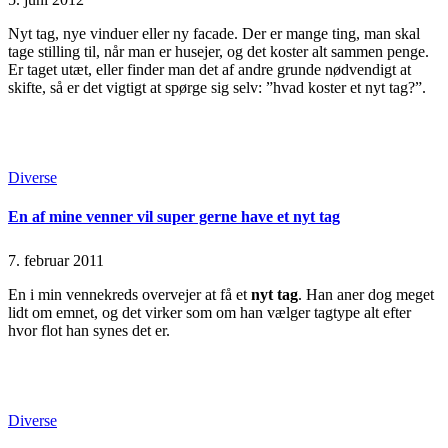
Nyt tag, nye vinduer eller ny facade. Der er mange ting, man skal
tage stilling til, når man er husejer, og det koster alt sammen penge.
Er taget utæt, eller finder man det af andre grunde nødvendigt at
skifte, så er det vigtigt at spørge sig selv: ”hvad koster et nyt tag?”.
Continue Reading
Read More
Posted
Diverse
in
En af mine venner vil super gerne have et nyt tag
7. februar 2011
En i min vennekreds overvejer at få et
nyt tag
. Han aner dog meget
lidt om emnet, og det virker som om han vælger tagtype alt efter
hvor flot han synes det er.
Continue Reading
Read More
Posted
Diverse
in