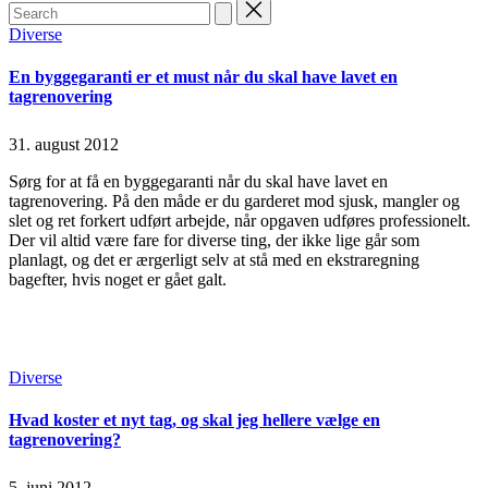
Search
for:
Posted
Diverse
in
En byggegaranti er et must når du skal have lavet en
tagrenovering
31. august 2012
Sørg for at få en byggegaranti når du skal have lavet en
tagrenovering. På den måde er du garderet mod sjusk, mangler og
slet og ret forkert udført arbejde, når opgaven udføres professionelt.
Der vil altid være fare for diverse ting, der ikke lige går som
planlagt, og det er ærgerligt selv at stå med en ekstraregning
bagefter, hvis noget er gået galt.
Continue Reading
Read More
Posted
Diverse
in
Hvad koster et nyt tag, og skal jeg hellere vælge en
tagrenovering?
5. juni 2012