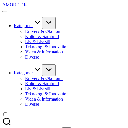
Skip
AMORE.DK
to
For
content
alt
det,
du
Kategorier
elsker
Erhverv & Økonomi
Kultur & Samfund
Liv & Livsstil
Teknologi & Innovation
Viden & Information
Diverse
Kategorier
Erhverv & Økonomi
Kultur & Samfund
Liv & Livsstil
Teknologi & Innovation
Viden & Information
Diverse