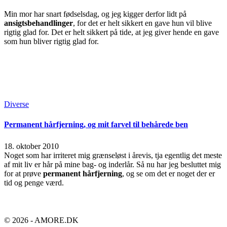
Min mor har snart fødselsdag, og jeg kigger derfor lidt på
ansigtsbehandlinger
, for det er helt sikkert en gave hun vil blive
rigtig glad for. Det er helt sikkert på tide, at jeg giver hende en gave
som hun bliver rigtig glad for.
Continue Reading
Read More
Posted
Diverse
in
Permanent hårfjerning, og mit farvel til behårede ben
18. oktober 2010
Noget som har irriteret mig grænseløst i årevis, tja egentlig det meste
af mit liv er hår på mine bag- og inderlår. Så nu har jeg besluttet mig
for at prøve
permanent hårfjerning
, og se om det er noget der er
tid og penge værd.
Continue Reading
Read More
© 2026 - AMORE.DK