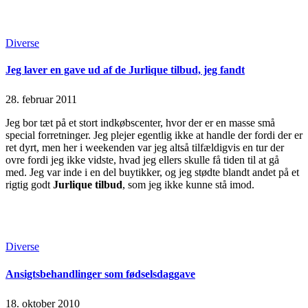
Continue Reading
Read More
Posted
Diverse
in
Jeg laver en gave ud af de Jurlique tilbud, jeg fandt
28. februar 2011
Jeg bor tæt på et stort indkøbscenter, hvor der er en masse små
special forretninger. Jeg plejer egentlig ikke at handle der fordi der er
ret dyrt, men her i weekenden var jeg altså tilfældigvis en tur der
ovre fordi jeg ikke vidste, hvad jeg ellers skulle få tiden til at gå
med. Jeg var inde i en del buytikker, og jeg stødte blandt andet på et
rigtig godt
Jurlique tilbud
, som jeg ikke kunne stå imod.
Continue Reading
Read More
Posted
Diverse
in
Ansigtsbehandlinger som fødselsdaggave
18. oktober 2010