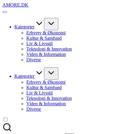
Skip
AMORE.DK
to
For
content
alt
det,
du
Kategorier
elsker
Erhverv & Økonomi
Kultur & Samfund
Liv & Livsstil
Teknologi & Innovation
Viden & Information
Diverse
Kategorier
Erhverv & Økonomi
Kultur & Samfund
Liv & Livsstil
Teknologi & Innovation
Viden & Information
Diverse