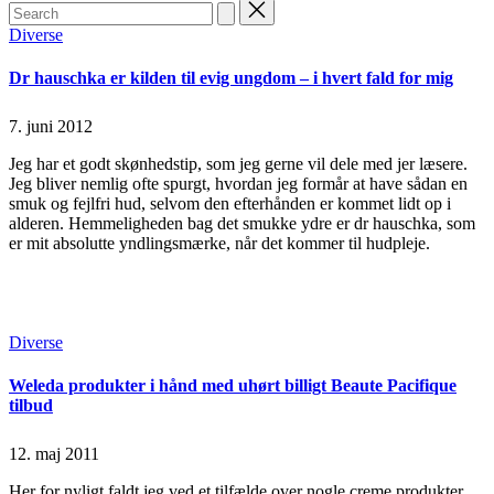
Search
for:
Posted
Diverse
in
Dr hauschka er kilden til evig ungdom – i hvert fald for mig
7. juni 2012
Jeg har et godt skønhedstip, som jeg gerne vil dele med jer læsere.
Jeg bliver nemlig ofte spurgt, hvordan jeg formår at have sådan en
smuk og fejlfri hud, selvom den efterhånden er kommet lidt op i
alderen. Hemmeligheden bag det smukke ydre er dr hauschka, som
er mit absolutte yndlingsmærke, når det kommer til hudpleje.
Continue Reading
Read More
Posted
Diverse
in
Weleda produkter i hånd med uhørt billigt Beaute Pacifique
tilbud
12. maj 2011
Her for nyligt faldt jeg ved et tilfælde over nogle creme produkter