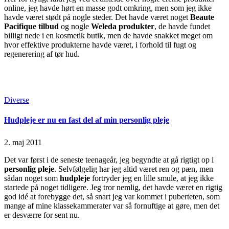
online, jeg havde hørt en masse godt omkring, men som jeg ikke
havde været stødt på nogle steder. Det havde været noget
Beaute
Pacifique tilbud
og nogle
Weleda produkter
, de havde fundet
billigt nede i en kosmetik butik, men de havde snakket meget om
hvor effektive produkterne havde været, i forhold til fugt og
regenerering af tør hud.
Continue Reading
Read More
Posted
Diverse
in
Hudpleje er nu en fast del af min personlig pleje
2. maj 2011
Det var først i de seneste teenageår, jeg begyndte at gå rigtigt op i
personlig pleje
. Selvfølgelig har jeg altid været ren og pæn, men
sådan noget som
hudpleje
fortryder jeg en lille smule, at jeg ikke
startede på noget tidligere. Jeg tror nemlig, det havde været en rigtig
god idé at forebygge det, så snart jeg var kommet i puberteten, som
mange af mine klassekammerater var så fornuftige at gøre, men det
er desværre for sent nu.