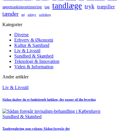
tandlæge
tryk
træpiller
søgemaskineoptimering
tag
tænder
tøj
udstyr
webshop
Kategorier
Diverse
Erhverv & Økonomi
Kultur & Samfund
Liv & Livsstil
Sundhed & Skønhed
Teknologi & Innovation
Viden & Information
Andre artikler
Posted
Liv & Livsstil
in
Sådan skaber du et funktionelt køkken, der passer til din hverdag
Posted
Sundhed & Skønhed
in
Tandregulering som voksen: Sådan foregår det