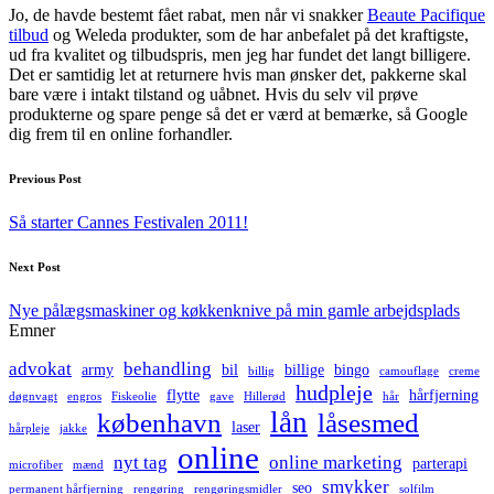
Jo, de havde bestemt fået rabat, men når vi snakker
Beaute Pacifique
tilbud
og Weleda produkter, som de har anbefalet på det kraftigste,
ud fra kvalitet og tilbudspris, men jeg har fundet det langt billigere.
Det er samtidig let at returnere hvis man ønsker det, pakkerne skal
bare være i intakt tilstand og uåbnet. Hvis du selv vil prøve
produkterne og spare penge så det er værd at bemærke, så Google
dig frem til en online forhandler.
Post
Previous Post
navigation
Så starter Cannes Festivalen 2011!
Next Post
Nye pålægsmaskiner og køkkenknive på min gamle arbejdsplads
Emner
advokat
behandling
army
bil
billige
bingo
billig
camouflage
creme
hudpleje
flytte
hårfjerning
døgnvagt
engros
Fiskeolie
gave
Hillerød
hår
lån
københavn
låsesmed
laser
hårpleje
jakke
online
nyt tag
online marketing
parterapi
microfiber
mænd
smykker
seo
permanent hårfjerning
rengøring
rengøringsmidler
solfilm