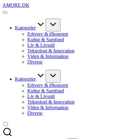
Skip
AMORE.DK
to
For
content
alt
det,
du
Kategorier
elsker
Erhverv & Økonomi
Kultur & Samfund
Liv & Livsstil
Teknologi & Innovation
Viden & Information
Diverse
Kategorier
Erhverv & Økonomi
Kultur & Samfund
Liv & Livsstil
Teknologi & Innovation
Viden & Information
Diverse