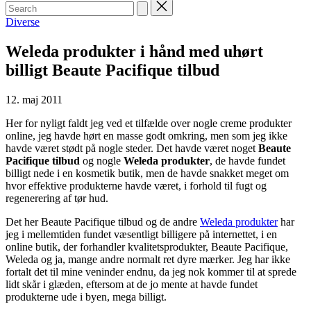
Search
for:
Posted
Diverse
in
Weleda produkter i hånd med uhørt
billigt Beaute Pacifique tilbud
12. maj 2011
Her for nyligt faldt jeg ved et tilfælde over nogle creme produkter
online, jeg havde hørt en masse godt omkring, men som jeg ikke
havde været stødt på nogle steder. Det havde været noget
Beaute
Pacifique tilbud
og nogle
Weleda produkter
, de havde fundet
billigt nede i en kosmetik butik, men de havde snakket meget om
hvor effektive produkterne havde været, i forhold til fugt og
regenerering af tør hud.
Det her Beaute Pacifique tilbud og de andre
Weleda produkter
har
jeg i mellemtiden fundet væsentligt billigere på internettet, i en
online butik, der forhandler kvalitetsprodukter, Beaute Pacifique,
Weleda og ja, mange andre normalt ret dyre mærker. Jeg har ikke
fortalt det til mine veninder endnu, da jeg nok kommer til at sprede
lidt skår i glæden, eftersom at de jo mente at havde fundet
produkterne ude i byen, mega billigt.