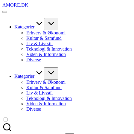
Skip
AMORE.DK
to
For
content
alt
det,
du
Kategorier
elsker
Erhverv & Økonomi
Kultur & Samfund
Liv & Livsstil
Teknologi & Innovation
Viden & Information
Diverse
Kategorier
Erhverv & Økonomi
Kultur & Samfund
Liv & Livsstil
Teknologi & Innovation
Viden & Information
Diverse