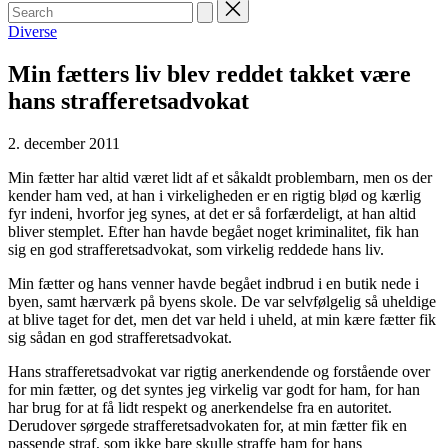
Search
for:
Posted
Diverse
in
Min fætters liv blev reddet takket være
hans strafferetsadvokat
2. december 2011
Min fætter har altid været lidt af et såkaldt problembarn, men os der
kender ham ved, at han i virkeligheden er en rigtig blød og kærlig
fyr indeni, hvorfor jeg synes, at det er så forfærdeligt, at han altid
bliver stemplet. Efter han havde begået noget kriminalitet, fik han
sig en god strafferetsadvokat, som virkelig reddede hans liv.
Min fætter og hans venner havde begået indbrud i en butik nede i
byen, samt hærværk på byens skole. De var selvfølgelig så uheldige
at blive taget for det, men det var held i uheld, at min kære fætter fik
sig sådan en god strafferetsadvokat.
Hans strafferetsadvokat var rigtig anerkendende og forstående over
for min fætter, og det syntes jeg virkelig var godt for ham, for han
har brug for at få lidt respekt og anerkendelse fra en autoritet.
Derudover sørgede strafferetsadvokaten for, at min fætter fik en
passende straf, som ikke bare skulle straffe ham for hans