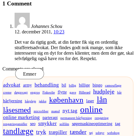
1 Comment
Johannes Schou
12. december 2011,
10:23
Det var da rigtig godt, at din fætter fik sig en ordentlig
strafferetsadvokat. Der findes godt nok mange, som ikke
interesserer sig en dyt for deres klienter, men dem der gør, skal
selvfølgelig også have ros for det. Respekt.
Comments are closed
Emner
advokat
behandling
army
bil
billige
bingo
billig
camouflage
hudpleje
flytte
creme
døgnvagt
engros
Fiskeolie
gave
Hillerød
hår
lån
københavn
hårfjerning
laser
hårpleje
jakke
online
låsesmed
nyt tag
microfiber
mænd
online marketing
parterapi
permanent hårfjerning
rengøring
smykker
seo
søgemaskineoptimering
tag
rengøringsmidler
solfilm
tandlæge
tryk
tænder
træpiller
tøj
udstyr
webshop