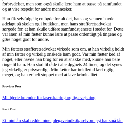
forbrydelser, men som også skulle lære ham at passe på samfundet
og at vise respekt for andre mennesker.
Han fik selvfølgelig en bøde for alt det, hans og vennen havde
ødelagt på skolen og i butikken, men hans strafferetsadvokat
sørgede for, at han skulle udføre samfundstjeneste i stedet for. Dette
var især, så min fætter kunne lære at passe ordentligt på tingene og
gøre noget godt for andre.
Min fætters strafferetsadvokat virkede som om, at han virkelig holdt
af min fætter og virkelig ønskede ham godt. Var min fætter ked af
noget, eller havde han brug for en at snakke med, kunne han bare
ringe til ham. Han stod til råde i alle døgnets 24 timer, og det synes
jeg virkelig er prisværdigt. Min fætter har imidlertid lært rigtig
meget, og han er helt stoppet med at lave kriminalitet.
Post
Previous Post
navigation
Mit hjerte brænder for laserskæring og tig-svejsning
Next Post
Et minilån skal redde mine julegaveindkøb, selvom jeg har små lån