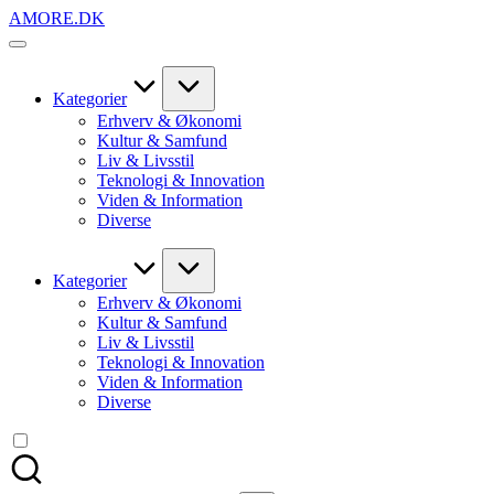
Skip
AMORE.DK
to
For
content
alt
det,
du
Kategorier
elsker
Erhverv & Økonomi
Kultur & Samfund
Liv & Livsstil
Teknologi & Innovation
Viden & Information
Diverse
Kategorier
Erhverv & Økonomi
Kultur & Samfund
Liv & Livsstil
Teknologi & Innovation
Viden & Information
Diverse