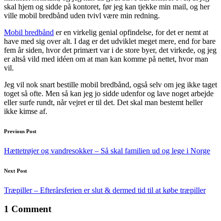
skal hjem og sidde på kontoret, før jeg kan tjekke min mail, og her
ville mobil bredbånd uden tvivl være min redning.
Mobil bredbånd
er en virkelig genial opfindelse, for det er nemt at
have med sig over alt. I dag er det udviklet meget mere, end for bare
fem år siden, hvor det primært var i de store byer, det virkede, og jeg
er altså vild med idéen om at man kan komme på nettet, hvor man
vil.
Jeg vil nok snart bestille mobil bredbånd, også selv om jeg ikke taget
toget så ofte. Men så kan jeg jo sidde udenfor og lave noget arbejde
eller surfe rundt, når vejret er til det. Det skal man bestemt heller
ikke kimse af.
Post
Previous Post
navigation
Hættetrøjer og vandresokker – Så skal familien ud og lege i Norge
Next Post
Træpiller – Efterårsferien er slut & dermed tid til at købe træpiller
1 Comment