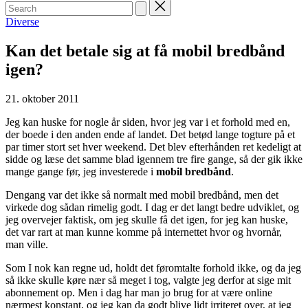
Search
for:
Posted
Diverse
in
Kan det betale sig at få mobil bredbånd
igen?
21. oktober 2011
Jeg kan huske for nogle år siden, hvor jeg var i et forhold med en,
der boede i den anden ende af landet. Det betød lange togture på et
par timer stort set hver weekend. Det blev efterhånden ret kedeligt at
sidde og læse det samme blad igennem tre fire gange, så der gik ikke
mange gange før, jeg investerede i
mobil bredbånd
.
Dengang var det ikke så normalt med mobil bredbånd, men det
virkede dog sådan rimelig godt. I dag er det langt bedre udviklet, og
jeg overvejer faktisk, om jeg skulle få det igen, for jeg kan huske,
det var rart at man kunne komme på internettet hvor og hvornår,
man ville.
Som I nok kan regne ud, holdt det føromtalte forhold ikke, og da jeg
så ikke skulle køre nær så meget i tog, valgte jeg derfor at sige mit
abonnement op. Men i dag har man jo brug for at være online
nærmest konstant, og jeg kan da godt blive lidt irriteret over, at jeg