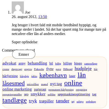
Joe
26. august 2012,
13:50
Jeg bruger i hvert fald mit mobile bredbånd hyppigt, og
mange steder i landet. Så det har sparet mig for mange ture på
netcafeer eller lån af andres medier.
Super opfindelse
Comments are closed
Emner
advokat
behandling
army
bil
billige
bingo
billig
camouflage
hudpleje
flytte
creme
døgnvagt
engros
Fiskeolie
gave
Hillerød
hår
lån
københavn
hårfjerning
laser
hårpleje
jakke
online
låsesmed
nyt tag
microfiber
mænd
online marketing
parterapi
permanent hårfjerning
rengøring
smykker
seo
søgemaskineoptimering
tag
rengøringsmidler
solfilm
tandlæge
tryk
tænder
træpiller
tøj
udstyr
webshop