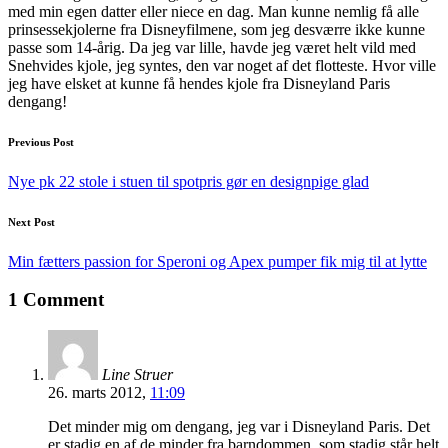
med min egen datter eller niece en dag. Man kunne nemlig få alle
prinsessekjolerne fra Disneyfilmene, som jeg desværre ikke kunne
passe som 14-årig. Da jeg var lille, havde jeg været helt vild med
Snehvides kjole, jeg syntes, den var noget af det flotteste. Hvor ville
jeg have elsket at kunne få hendes kjole fra Disneyland Paris
dengang!
Post
Previous Post
navigation
Nye pk 22 stole i stuen til spotpris gør en designpige glad
Next Post
Min fætters passion for Speroni og Apex pumper fik mig til at lytte
1 Comment
Line Struer
26. marts 2012,
11:09
Det minder mig om dengang, jeg var i Disneyland Paris. Det
er stadig en af de minder fra barndommen, som stadig står helt