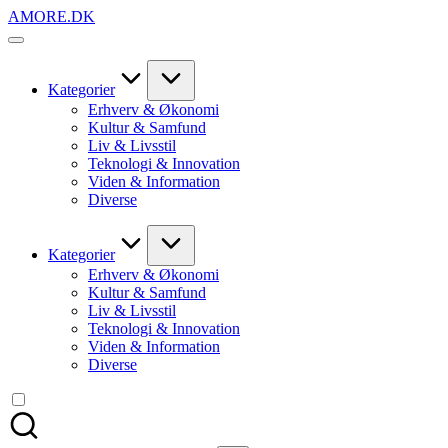
Skip
AMORE.DK
to
For
content
alt
det,
du
Kategorier
elsker
Erhverv & Økonomi
Kultur & Samfund
Liv & Livsstil
Teknologi & Innovation
Viden & Information
Diverse
Kategorier
Erhverv & Økonomi
Kultur & Samfund
Liv & Livsstil
Teknologi & Innovation
Viden & Information
Diverse