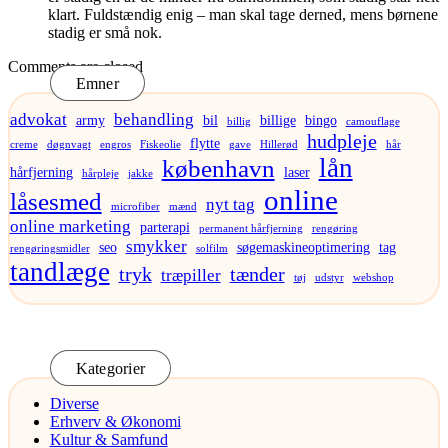
klart. Fuldstændig enig – man skal tage derned, mens børnene
stadig er små nok.
Comments are closed
Emner
advokat
behandling
army
bil
billige
bingo
billig
camouflage
hudpleje
flytte
creme
døgnvagt
engros
Fiskeolie
gave
Hillerød
hår
lån
københavn
hårfjerning
laser
hårpleje
jakke
online
låsesmed
nyt tag
microfiber
mænd
online marketing
parterapi
permanent hårfjerning
rengøring
smykker
seo
søgemaskineoptimering
tag
rengøringsmidler
solfilm
tandlæge
tryk
tænder
træpiller
tøj
udstyr
webshop
Kategorier
Diverse
Erhverv & Økonomi
Kultur & Samfund