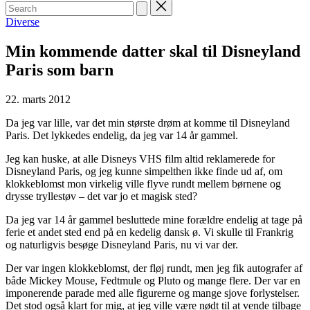
Search
for:
Posted
Diverse
in
Min kommende datter skal til Disneyland
Paris som barn
22. marts 2012
Da jeg var lille, var det min største drøm at komme til Disneyland
Paris. Det lykkedes endelig, da jeg var 14 år gammel.
Jeg kan huske, at alle Disneys VHS film altid reklamerede for
Disneyland Paris, og jeg kunne simpelthen ikke finde ud af, om
klokkeblomst mon virkelig ville flyve rundt mellem børnene og
drysse tryllestøv – det var jo et magisk sted?
Da jeg var 14 år gammel besluttede mine forældre endelig at tage på
ferie et andet sted end på en kedelig dansk ø. Vi skulle til Frankrig
og naturligvis besøge Disneyland Paris, nu vi var der.
Der var ingen klokkeblomst, der fløj rundt, men jeg fik autografer af
både Mickey Mouse, Fedtmule og Pluto og mange flere. Der var en
imponerende parade med alle figurerne og mange sjove forlystelser.
Det stod også klart for mig, at jeg ville være nødt til at vende tilbage