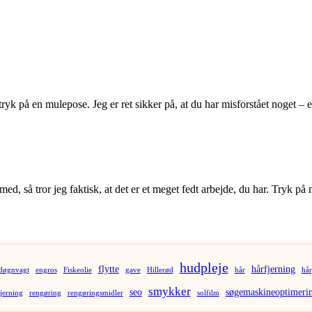
 tryk på en mulepose. Jeg er ret sikker på, at du har misforstået noget –
er med, så tror jeg faktisk, at det er et meget fedt arbejde, du har. Tryk
hudpleje
flytte
hårfjerning
døgnvagt
engros
Fiskeolie
gave
Hillerød
hår
hår
smykker
seo
søgemaskineoptimeri
jerning
rengøring
rengøringsmidler
solfilm