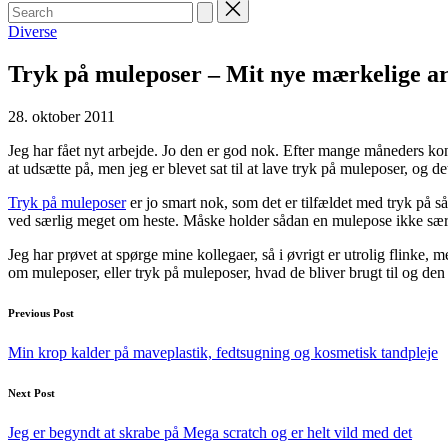
Search
for:
Posted
Diverse
in
Tryk på muleposer – Mit nye mærkelige a
28. oktober 2011
Jeg har fået nyt arbejde. Jo den er god nok. Efter mange måneders konst
at udsætte på, men jeg er blevet sat til at lave tryk på muleposer, og de
Tryk på muleposer
er jo smart nok, som det er tilfældet med tryk på så
ved særlig meget om heste. Måske holder sådan en mulepose ikke særlig
Jeg har prøvet at spørge mine kollegaer, så i øvrigt er utrolig flinke
om muleposer, eller tryk på muleposer, hvad de bliver brugt til og den 
Post
Previous Post
navigation
Min krop kalder på maveplastik, fedtsugning og kosmetisk tandpleje
Next Post
Jeg er begyndt at skrabe på Mega scratch og er helt vild med det