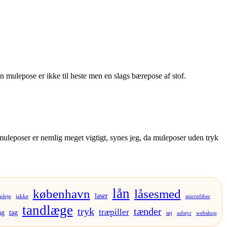
 en mulepose er ikke til heste men en slags bærepose af stof.
 på muleposer er nemlig meget vigtigt, synes jeg, da muleposer uden tryk
lån
københavn
låsesmed
laser
pleje
jakke
microfiber
tandlæge
tryk
tænder
træpiller
ng
tag
tøj
udstyr
webshop