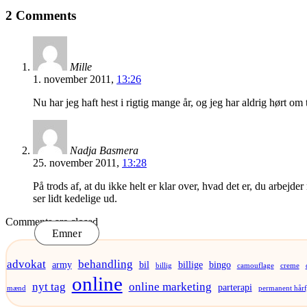
2 Comments
Mille
1. november 2011,
13:26
Nu har jeg haft hest i rigtig mange år, og jeg har aldrig hørt om
Nadja Basmera
25. november 2011,
13:28
På trods af, at du ikke helt er klar over, hvad det er, du arbejd
ser lidt kedelige ud.
Comments are closed
Emner
advokat
behandling
army
bil
billige
bingo
billig
camouflage
creme
online
nyt tag
online marketing
parterapi
mænd
permanent hårf