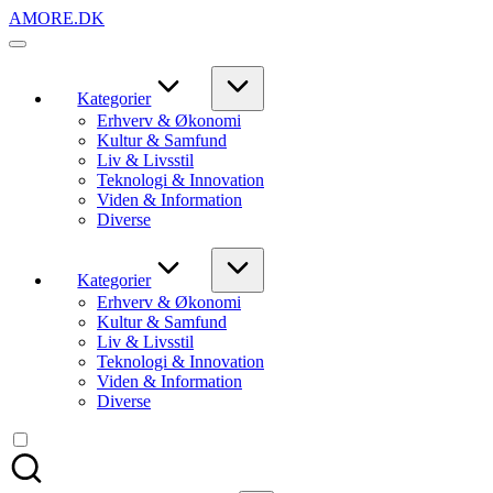
Skip
AMORE.DK
to
For
content
alt
det,
du
Kategorier
elsker
Erhverv & Økonomi
Kultur & Samfund
Liv & Livsstil
Teknologi & Innovation
Viden & Information
Diverse
Kategorier
Erhverv & Økonomi
Kultur & Samfund
Liv & Livsstil
Teknologi & Innovation
Viden & Information
Diverse