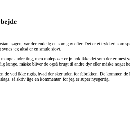
rbejde
ant søgen, var der endelig en som gav efter. Det er et trykkeri som specia
t synes jeg altså er en smule sjovt.
 mange andre ting, men muleposer er jo nok ikke det som der er mest salg 
 længe, måske bliver de også brugt til andre dyr eller måske noget hel
, men de ved ikke rigtig hvad der sker uden for fabrikken. De kommer, de
slags, så skriv lige en kommentar, for jeg er super nysgerrig.