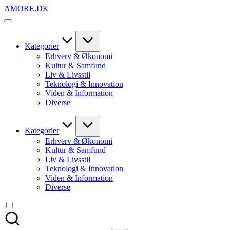
Skip
AMORE.DK
to
For
content
alt
det,
du
Kategorier
elsker
Erhverv & Økonomi
Kultur & Samfund
Liv & Livsstil
Teknologi & Innovation
Viden & Information
Diverse
Kategorier
Erhverv & Økonomi
Kultur & Samfund
Liv & Livsstil
Teknologi & Innovation
Viden & Information
Diverse