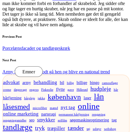
man ikke kommer forbi en forhandler af skrabelod. Jeg sidder ofte
og lige tager en hurtig skraber, når jeg har en pause på mit kontor.
Det tager jo ikke så lang tid. Men nemheden gør det til gengæld
også lidt dyrere, at praktisere. Skrab online er ideelt for alle, der kan
lide at skrabe og vil have nem adgang.
Post
Previous Post
navigation
Porcelænsfacader og tandlægeskræk
Next Post
Army bælter kunne godt gå hen og blive en national trend
Emner
advokat
behandling
army
bil
billige
bingo
billig
camouflage
hudpleje
flytte
creme
døgnvagt
engros
Fiskeolie
gave
Hillerød
hår
lån
københavn
hårfjerning
laser
hårpleje
jakke
online
låsesmed
nyt tag
microfiber
mænd
online marketing
parterapi
permanent hårfjerning
rengøring
smykker
seo
søgemaskineoptimering
tag
rengøringsmidler
solfilm
tandlæge
tryk
tænder
træpiller
tøj
udstyr
webshop