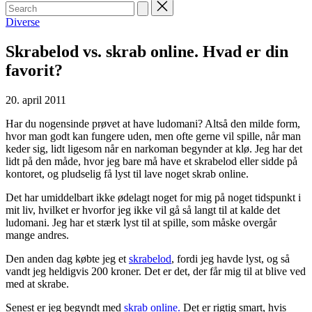
Search
for:
Posted
Diverse
in
Skrabelod vs. skrab online. Hvad er din
favorit?
20. april 2011
Har du nogensinde prøvet at have ludomani? Altså den milde form,
hvor man godt kan fungere uden, men ofte gerne vil spille, når man
keder sig, lidt ligesom når en narkoman begynder at klø. Jeg har det
lidt på den måde, hvor jeg bare må have et skrabelod eller sidde på
kontoret, og pludselig få lyst til lave noget skrab online.
Det har umiddelbart ikke ødelagt noget for mig på noget tidspunkt i
mit liv, hvilket er hvorfor jeg ikke vil gå så langt til at kalde det
ludomani. Jeg har et stærk lyst til at spille, som måske overgår
mange andres.
Den anden dag købte jeg et
skrabelod
, fordi jeg havde lyst, og så
vandt jeg heldigvis 200 kroner. Det er det, der får mig til at blive ved
med at skrabe.
Senest er jeg begyndt med
skrab online.
Det er rigtig smart, hvis