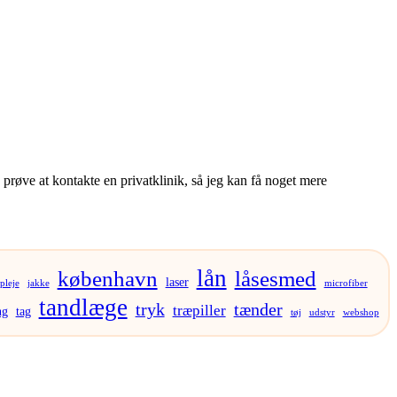
g prøve at kontakte en privatklinik, så jeg kan få noget mere
lån
københavn
låsesmed
laser
pleje
jakke
microfiber
tandlæge
tryk
tænder
træpiller
ng
tag
tøj
udstyr
webshop