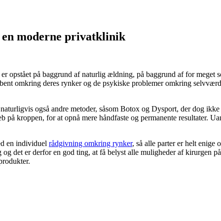
 en moderne privatklinik
n er opstået på baggrund af naturlig ældning, på baggrund af for meget so
t åbent omkring deres rynker og de psykiske problemer omkring selvværd, 
naturligvis også andre metoder, såsom Botox og Dysport, der dog ikke e
ndgreb på kroppen, for at opnå mere håndfaste og permanente resultater. U
ed en individuel
rådgivning omkring rynker
, så alle parter er helt enige
 og det er derfor en god ting, at få belyst alle muligheder af kirurgen på 
produkter.