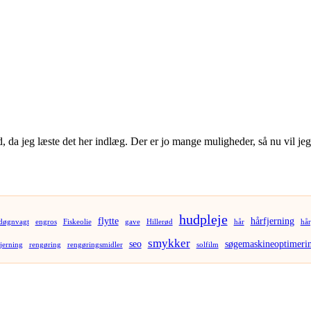
lad, da jeg læste det her indlæg. Der er jo mange muligheder, så nu vil je
hudpleje
flytte
hårfjerning
døgnvagt
engros
Fiskeolie
gave
Hillerød
hår
hår
smykker
seo
søgemaskineoptimeri
jerning
rengøring
rengøringsmidler
solfilm