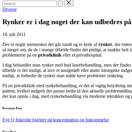
Search
for:
Posted
Diverse
in
Rynker er i dag noget der kan udbedres på
18. juli 2011
Der er nogle mennesker der går rundt og er kede af
rynker
, der ente
så meget om, da de i mange tilfælde finder det pinligt, at snakke hel
problemerne på en
privatklinik
eller et privathospital.
I dag behandler man rynker med hud laserbehandling, men der findes 
tilfælde er det muligt, at lave et ansigtsløft eller andre kirurgiske i
muligt, at forbedre de rynker man måtte have problemer omkring.
På en privatklinik med rynkebehandling, er det af vigtig betydning m
patient, hvilket indgreb der passer bedst til den aktuelle problemstilling
der kan opnås i dag, med rynkebehandling via moderne teknikker og 
Post
Previous Post
navigation
Eye Q fiskeolie hjælper på koncentration og hukommelse
Next Post