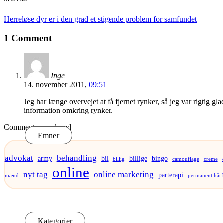
Herreløse dyr er i den grad et stigende problem for samfundet
1 Comment
Inge
14. november 2011,
09:51
Jeg har længe overvejet at få fjernet rynker, så jeg var rigtig g
information omkring rynker.
Comments are closed
Emner
advokat
behandling
army
bil
billige
bingo
billig
camouflage
creme
online
nyt tag
online marketing
parterapi
mænd
permanent hårf
Kategorier