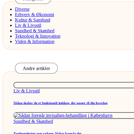
Diverse
Erhverv & Økonomi
Kultur & Samfund
Liv & Livsstil
Sundhed & Skønhed
Teknologi & Innovation
Viden & Information
Andre artikler
Posted
Liv & Livsstil
in
Sådan skaber du et funktionelt køkken, der passer til din hverdag
Posted
Sundhed & Skønhed
in
Tandregulering som voksen: Sådan foregår det