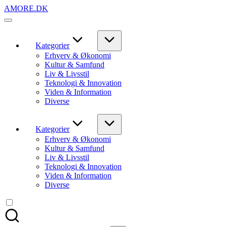
Skip
AMORE.DK
to
For
content
alt
det,
du
Kategorier
elsker
Erhverv & Økonomi
Kultur & Samfund
Liv & Livsstil
Teknologi & Innovation
Viden & Information
Diverse
Kategorier
Erhverv & Økonomi
Kultur & Samfund
Liv & Livsstil
Teknologi & Innovation
Viden & Information
Diverse