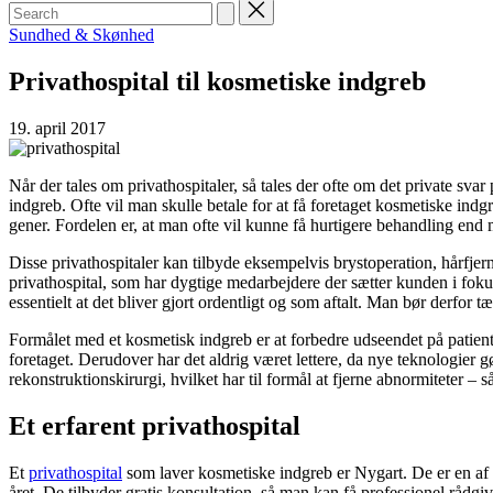
Search
for:
Posted
Sundhed & Skønhed
in
Privathospital til kosmetiske indgreb
19. april 2017
Når der tales om privathospitaler, så tales der ofte om det private s
indgreb. Ofte vil man skulle betale for at få foretaget kosmetiske indg
gener. Fordelen er, at man ofte vil kunne få hurtigere behandling end m
Disse privathospitaler kan tilbyde eksempelvis brystoperation, hårfjer
privathospital, som har dygtige medarbejdere der sætter kunden i fokus. 
essentielt at det bliver gjort ordentligt og som aftalt. Man bør derfor 
Formålet med et kosmetisk indgreb er at forbedre udseendet på patienten
foretaget. Derudover har det aldrig været lettere, da nye teknologier 
rekonstruktionskirurgi, hvilket har til formål at fjerne abnormiteter –
Et erfarent privathospital
Et
privathospital
som laver kosmetiske indgreb er Nygart. De er en af
året. De tilbyder gratis konsultation, så man kan få professionel rådg