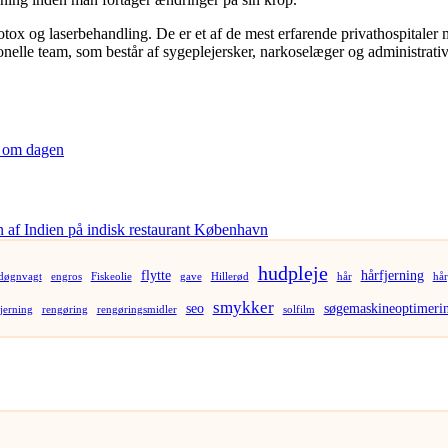
tox og laserbehandling. De er et af de mest erfarende privathospitaler 
ionelle team, som består af sygeplejersker, narkoselæger og administrati
r om dagen
hudpleje
flytte
hårfjerning
døgnvagt
engros
Fiskeolie
gave
Hillerød
hår
hår
smykker
seo
søgemaskineoptimeri
jerning
rengøring
rengøringsmidler
solfilm