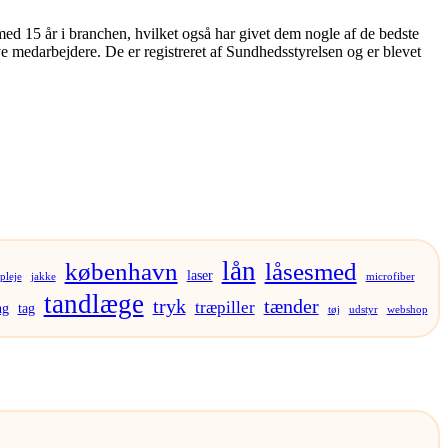
med 15 år i branchen, hvilket også har givet dem nogle af de bedste
ve medarbejdere. De er registreret af Sundhedsstyrelsen og er blevet
lån
københavn
låsesmed
laser
pleje
jakke
microfiber
tandlæge
tryk
tænder
træpiller
ng
tag
tøj
udstyr
webshop