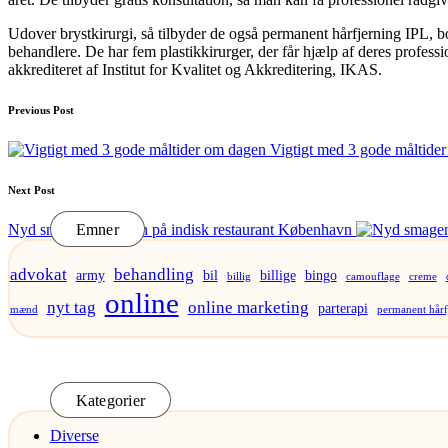
Udover brystkirurgi, så tilbyder de også permanent hårfjerning IPL, bo
behandlere. De har fem plastikkirurger, der får hjælp af deres profess
akkrediteret af Institut for Kvalitet og Akkreditering, IKAS.
Post
Previous Post
navigation
Vigtigt med 3 gode måltide
Next Post
Nyd smagen af Indien på indisk restaurant København
Emner
advokat
behandling
army
bil
billige
bingo
billig
camouflage
creme
online
nyt tag
online marketing
parterapi
mænd
permanent hårf
Kategorier
Diverse