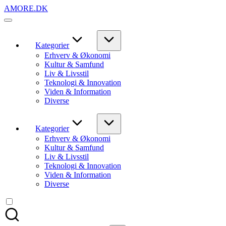
Skip
AMORE.DK
to
For
content
alt
det,
du
Kategorier
elsker
Erhverv & Økonomi
Kultur & Samfund
Liv & Livsstil
Teknologi & Innovation
Viden & Information
Diverse
Kategorier
Erhverv & Økonomi
Kultur & Samfund
Liv & Livsstil
Teknologi & Innovation
Viden & Information
Diverse