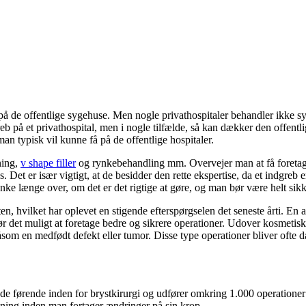
var på de offentlige sygehuse. Men nogle privathospitaler behandler ikke
reb på et privathospital, men i nogle tilfælde, så kan dækker den offentl
an typisk vil kunne få på de offentlige hospitaler.
ning,
v shape filler
og rynkebehandling mm. Overvejer man at få foretaget 
Det er især vigtigt, at de besidder den rette ekspertise, da et indgreb e
tænke længe over, om det er det rigtige at gøre, og man bør være helt sikk
, hvilket har oplevet en stigende efterspørgselen det seneste årti. En a
gør det muligt at foretage bedre og sikrere operationer. Udover kosmetis
 såsom en medfødt defekt eller tumor. Disse type operationer bliver ofte 
 de førende inden for brystkirurgi og udfører omkring 1.000 operation
ivning inden man fortager ændringer på sin krop.