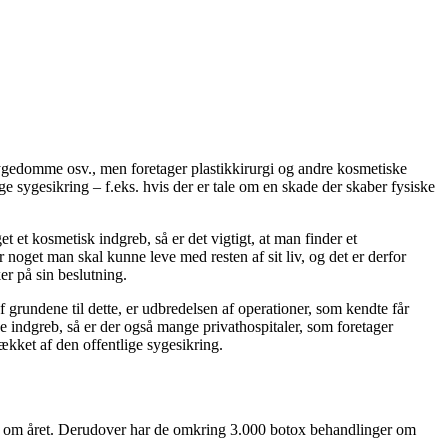
 sygedomme osv., men foretager plastikkirurgi og andre kosmetiske
ige sygesikring – f.eks. hvis der er tale om en skade der skaber fysiske
et kosmetisk indgreb, så er det vigtigt, at man finder et
r noget man skal kunne leve med resten af sit liv, og det er derfor
er på sin beslutning.
f grundene til dette, er udbredelsen af operationer, som kendte får
ke indgreb, så er der også mange privathospitaler, som foretager
dækket af den offentlige sygesikring.
er om året. Derudover har de omkring 3.000 botox behandlinger om