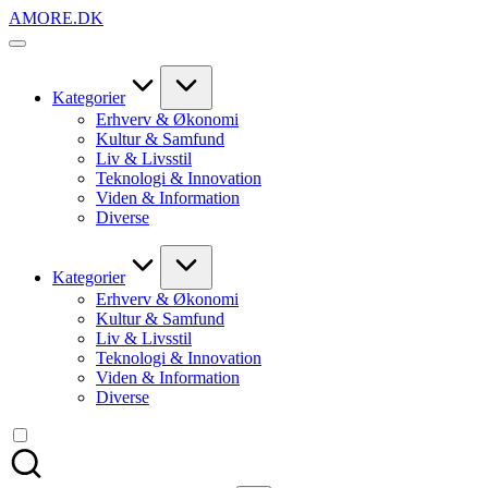
Skip
AMORE.DK
to
For
content
alt
det,
du
Kategorier
elsker
Erhverv & Økonomi
Kultur & Samfund
Liv & Livsstil
Teknologi & Innovation
Viden & Information
Diverse
Kategorier
Erhverv & Økonomi
Kultur & Samfund
Liv & Livsstil
Teknologi & Innovation
Viden & Information
Diverse