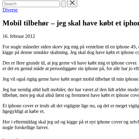
Search
for:
Posted
Diverse
in
Mobil tilbehør – jeg skal have købt et ipho
16. februar 2012
For nogle måneder siden skrev jeg mig på venteliste til en iphone 4S
kigge på denne smukke skabning. Jeg skal dog have købt et iphone cov
Der er flere grunde til, at jeg gerne vil have købt mig et iphone cover.
er det en genial måde at personliggøre sin iphone på, for alle har jo e
Jeg vil også rigtig gerne have købt noget mobil tilbehør til min iphone,
Jeg har nemlig altid haft mobiler, der har været af den lidt ældre mode
tilbehør, men jeg skal altså først og fremmest have købt et iphone cove
Et iphone cover er trods alt det vigtigste lige nu, og det er meget vigti
ligegyldigt at købe et.
Her i eftermiddag skal jeg ud og kigge på et nyt iphone cover og selvf
nogle forskellige farver.