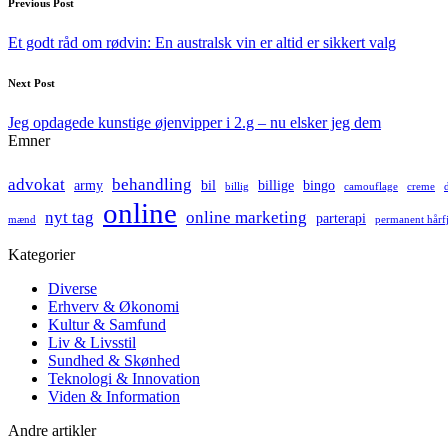
Post
Previous Post
navigation
Et godt råd om rødvin: En australsk vin er altid er sikkert valg
Next Post
Jeg opdagede kunstige øjenvipper i 2.g – nu elsker jeg dem
Emner
advokat
behandling
army
bil
billige
bingo
billig
camouflage
creme
online
nyt tag
online marketing
parterapi
mænd
permanent hårf
Kategorier
Diverse
Erhverv & Økonomi
Kultur & Samfund
Liv & Livsstil
Sundhed & Skønhed
Teknologi & Innovation
Viden & Information
Andre artikler