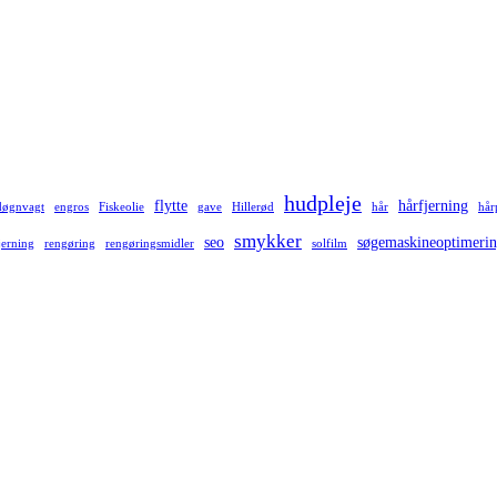
hudpleje
flytte
hårfjerning
døgnvagt
engros
Fiskeolie
gave
Hillerød
hår
hår
smykker
seo
søgemaskineoptimeri
jerning
rengøring
rengøringsmidler
solfilm