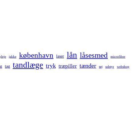
lån
københavn
låsesmed
laser
pleje
jakke
microfiber
tandlæge
tryk
tænder
træpiller
ng
tag
tøj
udstyr
webshop