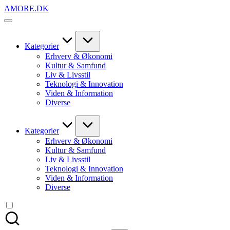
Skip
AMORE.DK
to
For
content
alt
det,
du
Kategorier
elsker
Erhverv & Økonomi
Kultur & Samfund
Liv & Livsstil
Teknologi & Innovation
Viden & Information
Diverse
Kategorier
Erhverv & Økonomi
Kultur & Samfund
Liv & Livsstil
Teknologi & Innovation
Viden & Information
Diverse