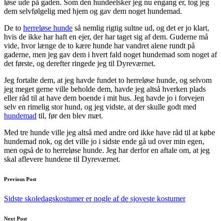
løse ude på gaden. Som den hundeelsker jeg nu engang er, tog jeg
dem selvfølgelig med hjem og gav dem noget hundemad.
De to
herreløse hunde
så nemlig rigtig sultne ud, og det er jo klart,
hvis de ikke har haft en ejer, der har taget sig af dem. Guderne må
vide, hvor længe de to kære hunde har vandret alene rundt på
gaderne, men jeg gav dem i hvert fald noget hundemad som noget af
det første, og derefter ringede jeg til Dyreværnet.
Jeg fortalte dem, at jeg havde fundet to herreløse hunde, og selvom
jeg meget gerne ville beholde dem, havde jeg altså hverken plads
eller råd til at have dem boende i mit hus. Jeg havde jo i forvejen
selv en rimelig stor hund, og jeg vidste, at der skulle godt med
hundemad
til, før den blev mæt.
Med tre hunde ville jeg altså med andre ord ikke have råd til at købe
hundemad nok, og det ville jo i sidste ende gå ud over min egen,
men også de to herreløse hunde. Jeg har derfor en aftale om, at jeg
skal aflevere hundene til Dyreværnet.
Post
Previous Post
navigation
Sidste skoledagskostumer er nogle af de sjoveste kostumer
Next Post