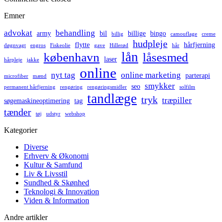
Emner
advokat
behandling
army
bil
billige
bingo
billig
camouflage
creme
hudpleje
flytte
hårfjerning
døgnvagt
engros
Fiskeolie
gave
Hillerød
hår
lån
københavn
låsesmed
laser
hårpleje
jakke
online
nyt tag
online marketing
parterapi
microfiber
mænd
smykker
seo
permanent hårfjerning
rengøring
rengøringsmidler
solfilm
tandlæge
tryk
træpiller
søgemaskineoptimering
tag
tænder
tøj
udstyr
webshop
Kategorier
Diverse
Erhverv & Økonomi
Kultur & Samfund
Liv & Livsstil
Sundhed & Skønhed
Teknologi & Innovation
Viden & Information
Andre artikler