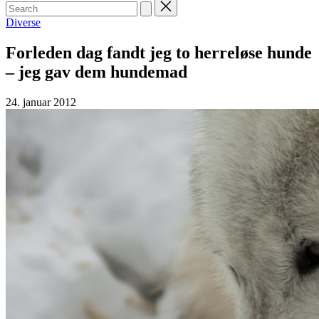
Search
for:
Posted
Diverse
in
Forleden dag fandt jeg to herreløse hunde
– jeg gav dem hundemad
24. januar 2012