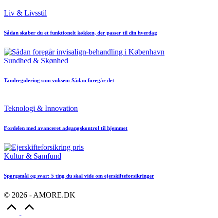
Posted
Liv & Livsstil
in
Sådan skaber du et funktionelt køkken, der passer til din hverdag
Posted
Sundhed & Skønhed
in
Tandregulering som voksen: Sådan foregår det
Posted
Teknologi & Innovation
in
Fordelen med avanceret adgangskontrol til hjemmet
Posted
Kultur & Samfund
in
Spørgsmål og svar: 5 ting du skal vide om ejerskifteforsikringer
© 2026 - AMORE.DK
Scroll
to