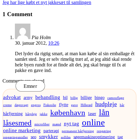
Jeg har lige købt et nyt jakkesæt til samlingen
1 Comment
Pia Holm
30. januar 2012,
10:26
Det lyder da rigtig smart, at man kan købe al sin emballage ét
samlet sted. Jeg er selv rimelig træt af, at jeg altid skal rende
hele byen rundt for at finde alt det, jeg skal bruge til fx at
pakke en gave ind.
Comments are closed
Emner
advokat
behandling
army
bil
billige
bingo
billig
camouflage
hudpleje
flytte
creme
døgnvagt
engros
Fiskeolie
gave
Hillerød
hår
lån
københavn
hårfjerning
laser
hårpleje
jakke
online
låsesmed
nyt tag
microfiber
mænd
online marketing
parterapi
permanent hårfjerning
rengøring
smykker
seo
søgemaskineoptimering
tag
rengøringsmidler
solfilm