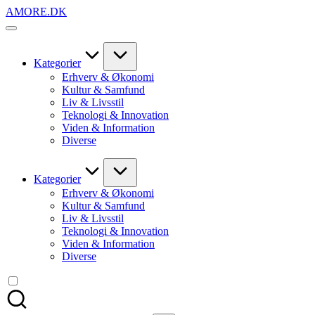
Skip
AMORE.DK
to
For
content
alt
det,
du
Kategorier
elsker
Erhverv & Økonomi
Kultur & Samfund
Liv & Livsstil
Teknologi & Innovation
Viden & Information
Diverse
Kategorier
Erhverv & Økonomi
Kultur & Samfund
Liv & Livsstil
Teknologi & Innovation
Viden & Information
Diverse