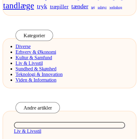
tandlæge
tryk
tænder
træpiller
tøj
udstyr
webshop
Kategorier
Diverse
Erhverv & Økonomi
Kultur & Samfund
Liv & Livsstil
Sundhed & Skønhed
Teknologi & Innovation
Viden & Information
Andre artikler
Posted
Liv & Livsstil
in