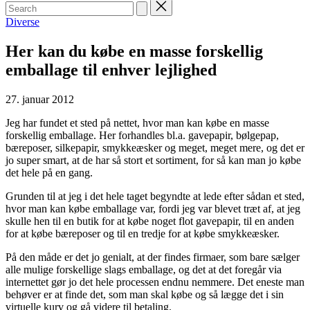
Search
for:
Posted
Diverse
in
Her kan du købe en masse forskellig
emballage til enhver lejlighed
27. januar 2012
Jeg har fundet et sted på nettet, hvor man kan købe en masse
forskellig emballage. Her forhandles bl.a. gavepapir, bølgepap,
bæreposer, silkepapir, smykkeæsker og meget, meget mere, og det er
jo super smart, at de har så stort et sortiment, for så kan man jo købe
det hele på en gang.
Grunden til at jeg i det hele taget begyndte at lede efter sådan et sted,
hvor man kan købe emballage var, fordi jeg var blevet træt af, at jeg
skulle hen til en butik for at købe noget flot gavepapir, til en anden
for at købe bæreposer og til en tredje for at købe smykkeæsker.
På den måde er det jo genialt, at der findes firmaer, som bare sælger
alle mulige forskellige slags emballage, og det at det foregår via
internettet gør jo det hele processen endnu nemmere. Det eneste man
behøver er at finde det, som man skal købe og så lægge det i sin
virtuelle kurv og gå videre til betaling.