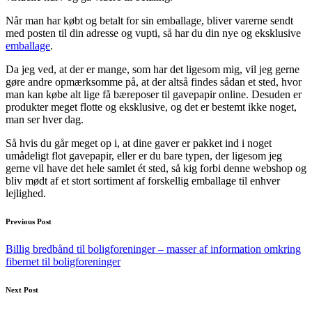
Når man har købt og betalt for sin emballage, bliver varerne sendt
med posten til din adresse og vupti, så har du din nye og eksklusive
emballage
.
Da jeg ved, at der er mange, som har det ligesom mig, vil jeg gerne
gøre andre opmærksomme på, at der altså findes sådan et sted, hvor
man kan købe alt lige få bæreposer til gavepapir online. Desuden er
produkter meget flotte og eksklusive, og det er bestemt ikke noget,
man ser hver dag.
Så hvis du går meget op i, at dine gaver er pakket ind i noget
umådeligt flot gavepapir, eller er du bare typen, der ligesom jeg
gerne vil have det hele samlet ét sted, så kig forbi denne webshop og
bliv mødt af et stort sortiment af forskellig emballage til enhver
lejlighed.
Post
Previous Post
navigation
Billig bredbånd til boligforeninger – masser af information omkring
fibernet til boligforeninger
Next Post