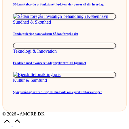
Sådan skaber du et funktionelt køkken, der passer til din hverdag
Posted
Sundhed & Skønhed
in
Tandregulering som voksen: Sådan foregår det
Posted
Teknologi & Innovation
in
Fordelen med avanceret adgangskontrol til hjemmet
Posted
Kultur & Samfund
in
Spørgsmål og svar: 5 ting du skal vide om ejerskifteforsikringer
© 2026 - AMORE.DK
Scroll
to