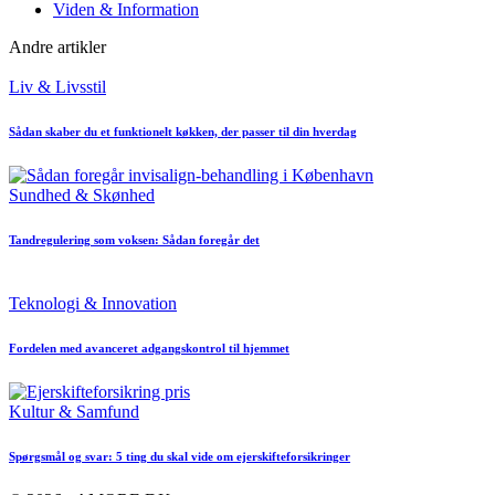
Viden & Information
Andre artikler
Posted
Liv & Livsstil
in
Sådan skaber du et funktionelt køkken, der passer til din hverdag
Posted
Sundhed & Skønhed
in
Tandregulering som voksen: Sådan foregår det
Posted
Teknologi & Innovation
in
Fordelen med avanceret adgangskontrol til hjemmet
Posted
Kultur & Samfund
in
Spørgsmål og svar: 5 ting du skal vide om ejerskifteforsikringer