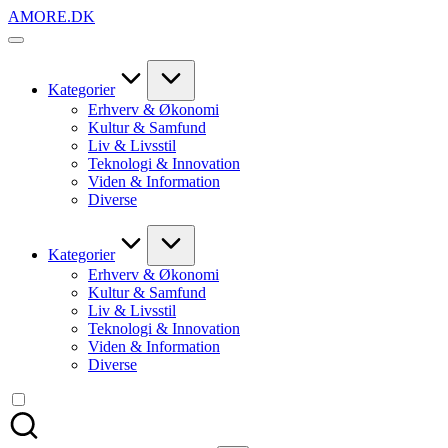
Skip
AMORE.DK
to
For
content
alt
det,
du
Kategorier
elsker
Erhverv & Økonomi
Kultur & Samfund
Liv & Livsstil
Teknologi & Innovation
Viden & Information
Diverse
Kategorier
Erhverv & Økonomi
Kultur & Samfund
Liv & Livsstil
Teknologi & Innovation
Viden & Information
Diverse