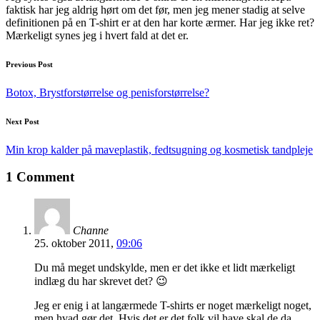
faktisk har jeg aldrig hørt om det før, men jeg mener stadig at selve
definitionen på en T-shirt er at den har korte ærmer. Har jeg ikke ret?
Mærkeligt synes jeg i hvert fald at det er.
Post
Previous Post
navigation
Botox, Brystforstørrelse og penisforstørrelse?
Next Post
Min krop kalder på maveplastik, fedtsugning og kosmetisk tandpleje
1 Comment
Channe
25. oktober 2011,
09:06
Du må meget undskylde, men er det ikke et lidt mærkeligt
indlæg du har skrevet det? 😉
Jeg er enig i at langærmede T-shirts er noget mærkeligt noget,
men hvad gør det. Hvis det er det folk vil have skal de da