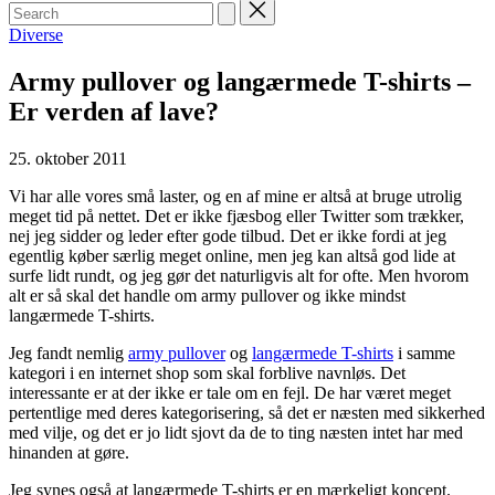
Search
for:
Posted
Diverse
in
Army pullover og langærmede T-shirts –
Er verden af lave?
25. oktober 2011
Vi har alle vores små laster, og en af mine er altså at bruge utrolig
meget tid på nettet. Det er ikke fjæsbog eller Twitter som trækker,
nej jeg sidder og leder efter gode tilbud. Det er ikke fordi at jeg
egentlig køber særlig meget online, men jeg kan altså god lide at
surfe lidt rundt, og jeg gør det naturligvis alt for ofte. Men hvorom
alt er så skal det handle om army pullover og ikke mindst
langærmede T-shirts.
Jeg fandt nemlig
army pullover
og
langærmede T-shirts
i samme
kategori i en internet shop som skal forblive navnløs. Det
interessante er at der ikke er tale om en fejl. De har været meget
pertentlige med deres kategorisering, så det er næsten med sikkerhed
med vilje, og det er jo lidt sjovt da de to ting næsten intet har med
hinanden at gøre.
Jeg synes også at langærmede T-shirts er en mærkeligt koncept.