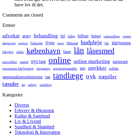
have lov til det.
Comments are closed
Emner
advokat
behandling
army
bil
billige
bingo
billig
camouflage
creme
hudpleje
flytte
hårfjerning
døgnvagt
engros
Fiskeolie
gave
Hillerød
hår
lån
københavn
låsesmed
laser
hårpleje
jakke
online
nyt tag
online marketing
parterapi
microfiber
mænd
smykker
seo
permanent hårfjerning
rengøring
rengøringsmidler
solfilm
tandlæge
tryk
træpiller
søgemaskineoptimering
tag
tænder
tøj
udstyr
webshop
Kategorier
Diverse
Erhverv & Økonomi
Kultur & Samfund
Liv & Livsstil
Sundhed & Skønhed
Teknologi & Innovation