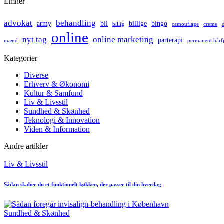
Emner
advokat
behandling
army
bil
billige
bingo
billig
camouflage
creme
online
nyt tag
online marketing
parterapi
mænd
permanent hårf
Kategorier
Diverse
Erhverv & Økonomi
Kultur & Samfund
Liv & Livsstil
Sundhed & Skønhed
Teknologi & Innovation
Viden & Information
Andre artikler
Posted
Liv & Livsstil
in
Sådan skaber du et funktionelt køkken, der passer til din hverdag
Posted
Sundhed & Skønhed
in