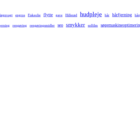
hudpleje
flytte
hårfjerning
døgnvagt
engros
Fiskeolie
gave
Hillerød
hår
hår
smykker
seo
søgemaskineoptimeri
jerning
rengøring
rengøringsmidler
solfilm