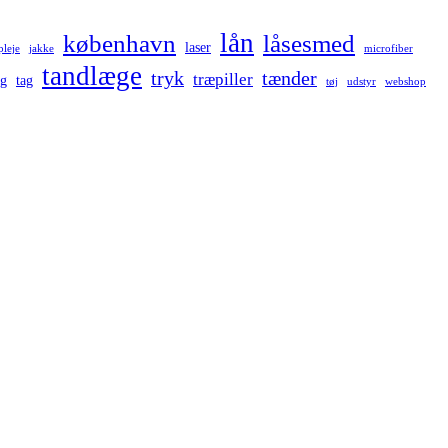
lån
københavn
låsesmed
laser
pleje
jakke
microfiber
tandlæge
tryk
tænder
træpiller
ng
tag
tøj
udstyr
webshop