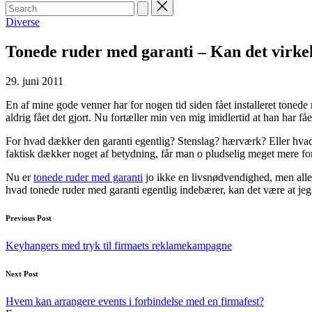
Search
for:
Posted
Diverse
in
Tonede ruder med garanti – Kan det virkel
29. juni 2011
En af mine gode venner har for nogen tid siden fået installeret tonede r
aldrig fået det gjort. Nu fortæller min ven mig imidlertid at han har fået
For hvad dækker den garanti egentlig? Stenslag? hærværk? Eller hvad? J
faktisk dækker noget af betydning, får man o pludselig meget mere for
Nu er
tonede ruder med garanti
jo ikke en livsnødvendighed, men alle 
hvad tonede ruder med garanti egentlig indebærer, kan det være at jeg
Post
Previous Post
navigation
Keyhangers med tryk til firmaets reklamekampagne
Next Post
Hvem kan arrangere events i forbindelse med en firmafest?