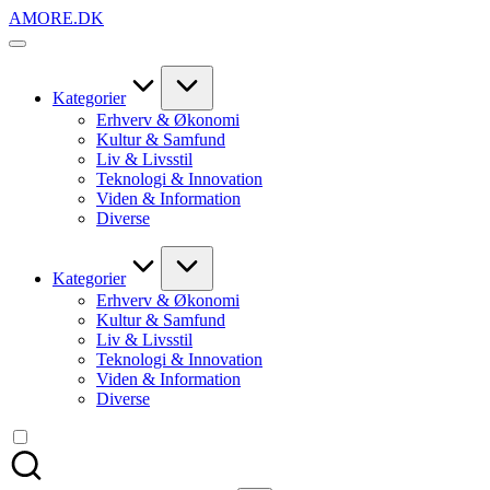
Skip
AMORE.DK
to
For
content
alt
det,
du
Kategorier
elsker
Erhverv & Økonomi
Kultur & Samfund
Liv & Livsstil
Teknologi & Innovation
Viden & Information
Diverse
Kategorier
Erhverv & Økonomi
Kultur & Samfund
Liv & Livsstil
Teknologi & Innovation
Viden & Information
Diverse