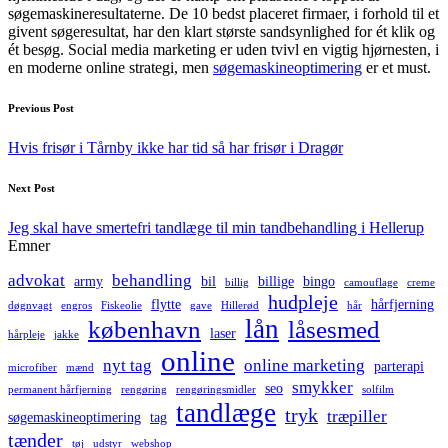
søgemaskineresultaterne. De 10 bedst placeret firmaer, i forhold til et
givent søgeresultat, har den klart største sandsynlighed for ét klik og
ét besøg. Social media marketing er uden tvivl en vigtig hjørnesten, i
en moderne online strategi, men
søgemaskineoptimering
er et must.
Post
Previous Post
navigation
Hvis frisør i Tårnby ikke har tid så har frisør i Dragør
Next Post
Jeg skal have smertefri tandlæge til min tandbehandling i Hellerup
Emner
advokat
behandling
army
bil
billige
bingo
billig
camouflage
creme
hudpleje
flytte
hårfjerning
døgnvagt
engros
Fiskeolie
gave
Hillerød
hår
lån
københavn
låsesmed
laser
hårpleje
jakke
online
nyt tag
online marketing
parterapi
microfiber
mænd
smykker
seo
permanent hårfjerning
rengøring
rengøringsmidler
solfilm
tandlæge
tryk
træpiller
søgemaskineoptimering
tag
tænder
tøj
udstyr
webshop