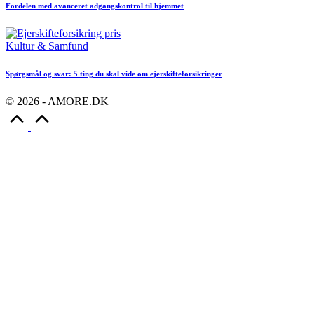
Fordelen med avanceret adgangskontrol til hjemmet
Posted
Kultur & Samfund
in
Spørgsmål og svar: 5 ting du skal vide om ejerskifteforsikringer
© 2026 - AMORE.DK
Scroll
to
Top