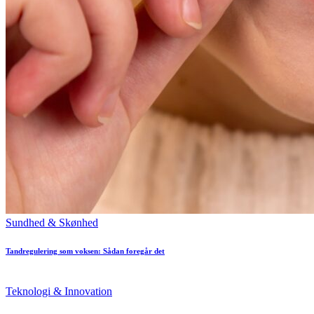
Posted
Sundhed & Skønhed
in
Tandregulering som voksen: Sådan foregår det
Posted
Teknologi & Innovation
in