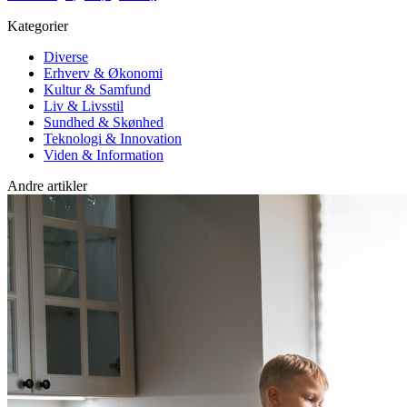
Kategorier
Diverse
Erhverv & Økonomi
Kultur & Samfund
Liv & Livsstil
Sundhed & Skønhed
Teknologi & Innovation
Viden & Information
Andre artikler