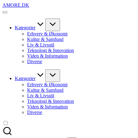
Skip
AMORE.DK
to
For
content
alt
det,
du
Kategorier
elsker
Erhverv & Økonomi
Kultur & Samfund
Liv & Livsstil
Teknologi & Innovation
Viden & Information
Diverse
Kategorier
Erhverv & Økonomi
Kultur & Samfund
Liv & Livsstil
Teknologi & Innovation
Viden & Information
Diverse