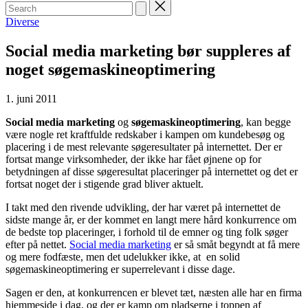
Search
for:
Posted
Diverse
in
Social media marketing bør suppleres af
noget søgemaskineoptimering
1. juni 2011
Social media marketing
og
søgemaskineoptimering
, kan begge
være nogle ret kraftfulde redskaber i kampen om kundebesøg og
placering i de mest relevante søgeresultater på internettet. Der er
fortsat mange virksomheder, der ikke har fået øjnene op for
betydningen af disse søgeresultat placeringer på internettet og det er
fortsat noget der i stigende grad bliver aktuelt.
I takt med den rivende udvikling, der har været på internettet de
sidste mange år, er der kommet en langt mere hård konkurrence om
de bedste top placeringer, i forhold til de emner og ting folk søger
efter på nettet.
Social media marketing
er så småt begyndt at få mere
og mere fodfæste, men det udelukker ikke, at en solid
søgemaskineoptimering er superrelevant i disse dage.
Sagen er den, at konkurrencen er blevet tæt, næsten alle har en firma
hjemmeside i dag, og der er kamp om pladserne i toppen af