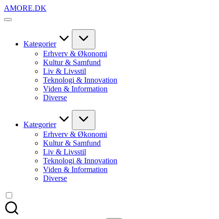
Skip
AMORE.DK
to
For
content
alt
det,
du
Kategorier
elsker
Erhverv & Økonomi
Kultur & Samfund
Liv & Livsstil
Teknologi & Innovation
Viden & Information
Diverse
Kategorier
Erhverv & Økonomi
Kultur & Samfund
Liv & Livsstil
Teknologi & Innovation
Viden & Information
Diverse