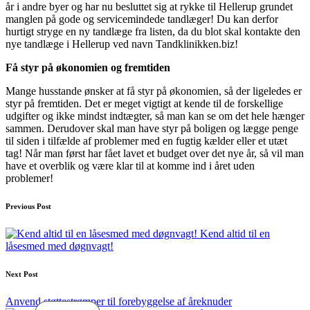
år i andre byer og har nu besluttet sig at rykke til Hellerup grundet
manglen på gode og servicemindede tandlæger! Du kan derfor
hurtigt stryge en ny tandlæge fra listen, da du blot skal kontakte den
nye tandlæge i Hellerup ved navn Tandklinikken.biz!
Få styr på økonomien og fremtiden
Mange husstande ønsker at få styr på økonomien, så der ligeledes er
styr på fremtiden. Det er meget vigtigt at kende til de forskellige
udgifter og ikke mindst indtægter, så man kan se om det hele hænger
sammen. Derudover skal man have styr på boligen og lægge penge
til siden i tilfælde af problemer med en fugtig kælder eller et utæt
tag! Når man først har fået lavet et budget over det nye år, så vil man
have et overblik og være klar til at komme ind i året uden
problemer!
Post
Previous Post
navigation
Kend altid til en
låsesmed med døgnvagt!
Next Post
Anvend støttestrømper til forebyggelse af åreknuder