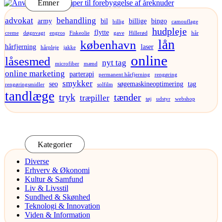
Emner
advokat
behandling
army
bil
billige
bingo
billig
camouflage
hudpleje
flytte
creme
døgnvagt
engros
Fiskeolie
gave
Hillerød
hår
lån
københavn
hårfjerning
laser
hårpleje
jakke
online
låsesmed
nyt tag
microfiber
mænd
online marketing
parterapi
permanent hårfjerning
rengøring
smykker
seo
søgemaskineoptimering
tag
rengøringsmidler
solfilm
tandlæge
tryk
tænder
træpiller
tøj
udstyr
webshop
Kategorier
Diverse
Erhverv & Økonomi
Kultur & Samfund
Liv & Livsstil
Sundhed & Skønhed
Teknologi & Innovation
Viden & Information