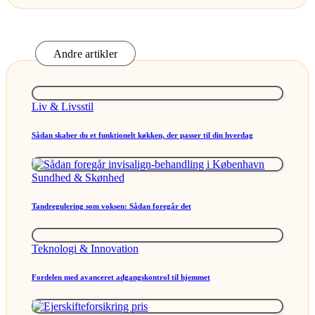
Andre artikler
Posted
Liv & Livsstil
in
Sådan skaber du et funktionelt køkken, der passer til din hverdag
Posted
Sundhed & Skønhed
in
Tandregulering som voksen: Sådan foregår det
Posted
Teknologi & Innovation
in
Fordelen med avanceret adgangskontrol til hjemmet