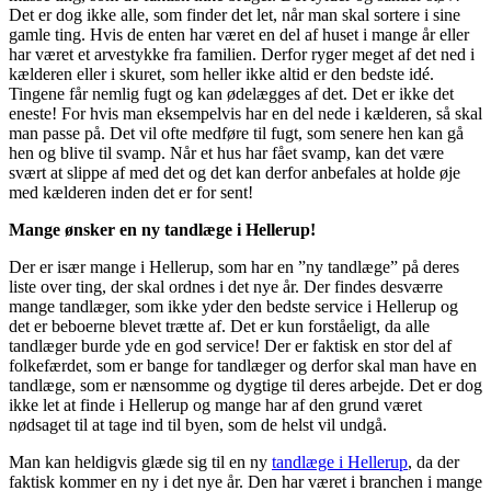
Det er dog ikke alle, som finder det let, når man skal sortere i sine
gamle ting. Hvis de enten har været en del af huset i mange år eller
har været et arvestykke fra familien. Derfor ryger meget af det ned i
kælderen eller i skuret, som heller ikke altid er den bedste idé.
Tingene får nemlig fugt og kan ødelægges af det. Det er ikke det
eneste! For hvis man eksempelvis har en del nede i kælderen, så skal
man passe på. Det vil ofte medføre til fugt, som senere hen kan gå
hen og blive til svamp. Når et hus har fået svamp, kan det være
svært at slippe af med det og det kan derfor anbefales at holde øje
med kælderen inden det er for sent!
Mange ønsker en ny tandlæge i Hellerup!
Der er især mange i Hellerup, som har en ”ny tandlæge” på deres
liste over ting, der skal ordnes i det nye år. Der findes desværre
mange tandlæger, som ikke yder den bedste service i Hellerup og
det er beboerne blevet trætte af. Det er kun forståeligt, da alle
tandlæger burde yde en god service! Der er faktisk en stor del af
folkefærdet, som er bange for tandlæger og derfor skal man have en
tandlæge, som er nænsomme og dygtige til deres arbejde. Det er dog
ikke let at finde i Hellerup og mange har af den grund været
nødsaget til at tage ind til byen, som de helst vil undgå.
Man kan heldigvis glæde sig til en ny
tandlæge i Hellerup
, da der
faktisk kommer en ny i det nye år. Den har været i branchen i mange