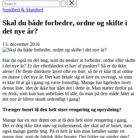
Search
for:
Posted
Sundhed & Skønhed
in
Skal du både forbedre, ordne og skifte i
det nye år?
13. december 2016
Har du også en del ting, som du ønsker at forbedre, ordne eller skifte
i det nye år? Er der efterhånden et hav af punkter? Så er du ikke
alene! De fleste danskere laver ofte en liste, så de er klar til at ordne
en masse i det nye år. Det kan betale sig at lave en oversigt, så man
er klar til at gå i gang og være fornuftig. Mange har ligeledes lavet
denne liste, idet de ikke har nået det i dette år. Man starter derfor på
en frisk, som kun kan anbefales til alle, da man på den måde føler at
det nye år bliver skudt ordentligt i gang!
Trænger huset til den helt store rengøring og oprydning?
Mange har en stor drøm om at få den helt store rengøring i gang.
Det er dog ikke blot støv og nullermænd, der skal ud af huset, men
også mange gamle ting. På et helt år kan man familier samle en
masse ting, som de faktisk ikke bruger. Det fylder og samler støv!