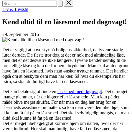
Search
for:
Posted
Liv & Livsstil
in
Kend altid til en låsesmed med døgnvagt!
29. september 2016
Det er vigtigt at have styr på boligens sikkerhed, da tyvene stadig
lurer derude. De fleste tror dog at det er nok med almindelige låse,
men det er det desværre ikke længere. Tyvene kender nemlig til de
forskellige låse og kan derfor nemt bryde ind. Man skal af den grund
have fat i en låsesmed, hvis man ønsker trygge rammer. Det handler
også om at beskytte dem man har kær. Så hvis du eksempelvis har
børn, så skal du hurtigt have fat i en låsesmed.
Det kan betale sig at finde en
låsesmed med døgnvagt
. Det er noget
mange glemmer, når de kigger efter låsesmede. Man kan på den
måde blive meget skuffet. For når man en dag har brug for en
låsesmeds assistance om natten, så kan man være den uheldige, som
ikke kan få fat på en låsesmed. Det skal selvfølgelig undgås, da man
altid skal kunne få fat på en låsesmed.
Det er meget ubehageligt at komme hjem om natten, hvor der har
været indbrud. Her skal man hurtigt have fat i en låsesmed, da