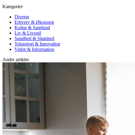
Kategorier
Diverse
Erhverv & Økonomi
Kultur & Samfund
Liv & Livsstil
Sundhed & Skønhed
Teknologi & Innovation
Viden & Information
Andre artikler