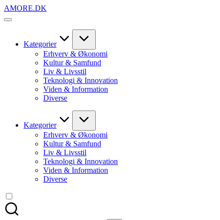
Skip
AMORE.DK
to
For
content
alt
det,
du
Kategorier
elsker
Erhverv & Økonomi
Kultur & Samfund
Liv & Livsstil
Teknologi & Innovation
Viden & Information
Diverse
Kategorier
Erhverv & Økonomi
Kultur & Samfund
Liv & Livsstil
Teknologi & Innovation
Viden & Information
Diverse