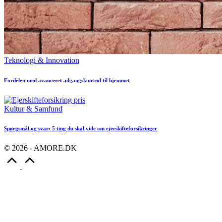
Posted
Teknologi & Innovation
in
Fordelen med avanceret adgangskontrol til hjemmet
Posted
Kultur & Samfund
in
Spørgsmål og svar: 5 ting du skal vide om ejerskifteforsikringer
© 2026 - AMORE.DK
Scroll
to
Top