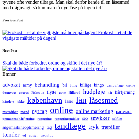
tyvene ofte vender tilbage. Man skal derfor kende til en låsesmed
med døgnvagt, så kan man få nye låse på ingen tid!
Post
Previous Post
navigation
Frokost – et af de
vigtigste måltider på dagen!
Next Post
Skal du både forbedre, ordne og skifte i det nye år?
Emner
advokat
behandling
army
bil
billige
bingo
billig
camouflage
creme
hudpleje
flytte
hårfjerning
døgnvagt
engros
Fiskeolie
gave
Hillerød
hår
lån
københavn
låsesmed
laser
hårpleje
jakke
online
nyt tag
online marketing
parterapi
microfiber
mænd
smykker
seo
permanent hårfjerning
rengøring
rengøringsmidler
solfilm
tandlæge
tryk
træpiller
søgemaskineoptimering
tag
tænder
tøj
udstyr
webshop