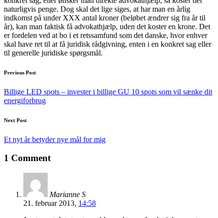
konkret sag, eller ønsker man direkte advokathjælp, så koster det
naturligvis penge. Dog skal det lige siges, at har man en årlig
indkomst på under XXX antal kroner (beløbet ændrer sig fra år til
år), kan man faktisk få advokathjælp, uden det koster en krone. Det
er fordelen ved at bo i et retssamfund som det danske, hvor enhver
skal have ret til at få juridisk rådgivning, enten i en konkret sag eller
til generelle juridiske spørgsmål.
Post
Previous Post
navigation
Billige LED spots – invester i billige GU 10 spots som vil sænke dit
energiforbrug
Next Post
Et nyt år betyder nye mål for mig
1 Comment
Marianne S
21. februar 2013,
14:58