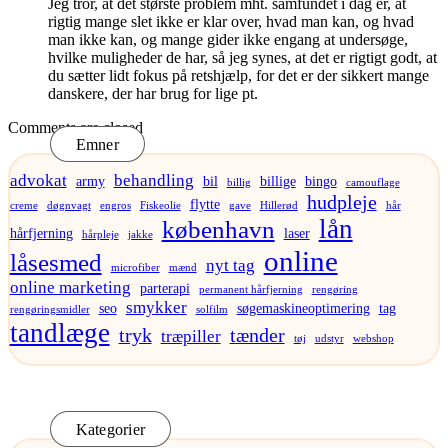
Jeg tror, at det største problem mht. samfundet i dag er, at
rigtig mange slet ikke er klar over, hvad man kan, og hvad
man ikke kan, og mange gider ikke engang at undersøge,
hvilke muligheder de har, så jeg synes, at det er rigtigt godt, at
du sætter lidt fokus på retshjælp, for det er der sikkert mange
danskere, der har brug for lige pt.
Comments are closed
Emner
advokat
behandling
army
bil
billige
bingo
billig
camouflage
hudpleje
flytte
creme
døgnvagt
engros
Fiskeolie
gave
Hillerød
hår
lån
københavn
hårfjerning
laser
hårpleje
jakke
online
låsesmed
nyt tag
microfiber
mænd
online marketing
parterapi
permanent hårfjerning
rengøring
smykker
seo
søgemaskineoptimering
tag
rengøringsmidler
solfilm
tandlæge
tryk
tænder
træpiller
tøj
udstyr
webshop
Kategorier