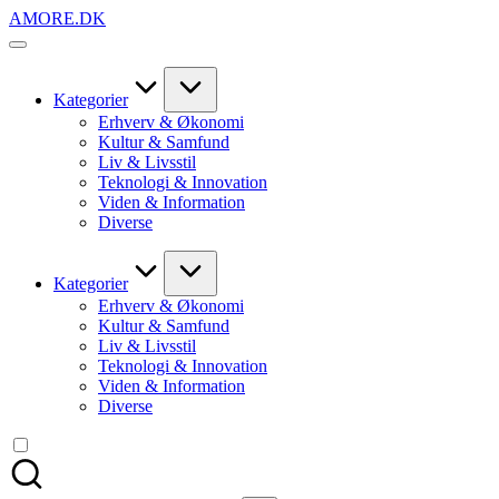
Skip
AMORE.DK
to
For
content
alt
det,
du
Kategorier
elsker
Erhverv & Økonomi
Kultur & Samfund
Liv & Livsstil
Teknologi & Innovation
Viden & Information
Diverse
Kategorier
Erhverv & Økonomi
Kultur & Samfund
Liv & Livsstil
Teknologi & Innovation
Viden & Information
Diverse