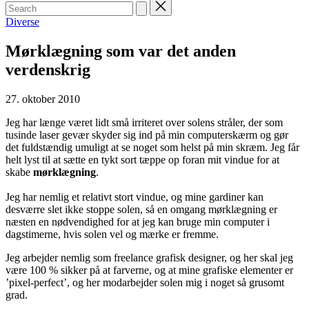
Search
for:
Posted
Diverse
in
Mørklægning som var det anden
verdenskrig
27. oktober 2010
Jeg har længe været lidt små irriteret over solens stråler, der som
tusinde laser gevær skyder sig ind på min computerskærm og gør
det fuldstændig umuligt at se noget som helst på min skræm. Jeg får
helt lyst til at sætte en tykt sort tæppe op foran mit vindue for at
skabe
mørklægning
.
Jeg har nemlig et relativt stort vindue, og mine gardiner kan
desværre slet ikke stoppe solen, så en omgang mørklægning er
næsten en nødvendighed for at jeg kan bruge min computer i
dagstimerne, hvis solen vel og mærke er fremme.
Jeg arbejder nemlig som freelance grafisk designer, og her skal jeg
være 100 % sikker på at farverne, og at mine grafiske elementer er
’pixel-perfect’, og her modarbejder solen mig i noget så grusomt
grad.