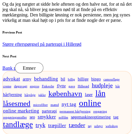
Og da jeg nægter at sidde hele aftenen og den halve nat, for at nå det
jeg skal nå, så bliver jeg næsten nød til at finde på en effektiv
mørklægning. Den billigste løsning er nok persienne, men jeg synes
virkelig at man skal højt op i pris for at finde nogle der er pæne.
Post
Previous Post
navigation
Større efterspørgsel på parterapi i Hillerød
Next Post
Bank på Lolland
Emner
advokat
behandling
army
bil
billige
bingo
billig
camouflage
hudpleje
flytte
creme
døgnvagt
engros
Fiskeolie
gave
Hillerød
hår
lån
københavn
hårfjerning
laser
hårpleje
jakke
online
låsesmed
nyt tag
microfiber
mænd
online marketing
parterapi
permanent hårfjerning
rengøring
smykker
seo
søgemaskineoptimering
tag
rengøringsmidler
solfilm
tandlæge
tryk
tænder
træpiller
tøj
udstyr
webshop