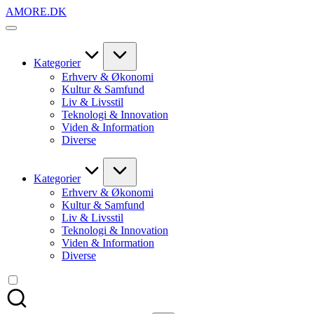
Skip
AMORE.DK
to
For
content
alt
det,
du
Kategorier
elsker
Erhverv & Økonomi
Kultur & Samfund
Liv & Livsstil
Teknologi & Innovation
Viden & Information
Diverse
Kategorier
Erhverv & Økonomi
Kultur & Samfund
Liv & Livsstil
Teknologi & Innovation
Viden & Information
Diverse