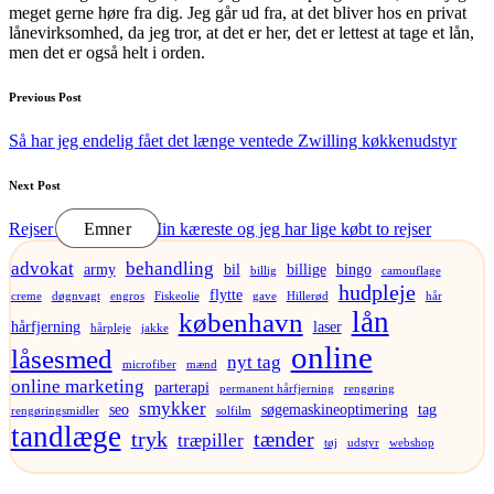
meget gerne høre fra dig. Jeg går ud fra, at det bliver hos en privat
lånevirksomhed, da jeg tror, at det er her, det er lettest at tage et lån,
men det er også helt i orden.
Post
Previous Post
navigation
Så har jeg endelig fået det længe ventede Zwilling køkkenudstyr
Next Post
Rejser til Malaysia: Min kæreste og jeg har lige købt to rejser
Emner
advokat
behandling
army
bil
billige
bingo
billig
camouflage
hudpleje
flytte
creme
døgnvagt
engros
Fiskeolie
gave
Hillerød
hår
lån
københavn
hårfjerning
laser
hårpleje
jakke
online
låsesmed
nyt tag
microfiber
mænd
online marketing
parterapi
permanent hårfjerning
rengøring
smykker
seo
søgemaskineoptimering
tag
rengøringsmidler
solfilm
tandlæge
tryk
tænder
træpiller
tøj
udstyr
webshop