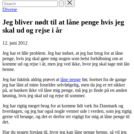
Search
for:
Posted
Diverse
in
Jeg bliver nødt til at låne penge hvis jeg
skal ud og rejse i år
12. juni 2012
Jeg har et lille problem. Jeg har indset, at jeg har brug for at låne
penge, hvis jeg skal gøre mig nogen som helst forhåbning om at
komme ud og rejse i år, men jeg ved ikke, hvor jeg skal tage mit lån
henne.
Jeg har faktisk aldrig prøvet at
låne penge
før, bortset fra de gange
jeg har lånt af mine forældre selvfølgelig, men da jeg er ret sikker
på, at banken ikke vil låne mig penge, må jeg jo finde på en anden
løsning, hvis jeg skal ud og rejse til sommer.
Jeg har rigtig meget brug for at komme lidt væk fra Danmark og
hverdagen, og jeg har også nogle venner ude i verden, som jeg rigtig
gerne vil besøge, og det er derfor ret vigtigt for mig at låne penge til
det.
Har du nogen forslag til, hvor jeg kan låne penge henne, så vil jeg