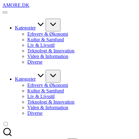
Skip
AMORE.DK
to
For
content
alt
det,
du
Kategorier
elsker
Erhverv & Økonomi
Kultur & Samfund
Liv & Livsstil
Teknologi & Innovation
Viden & Information
Diverse
Kategorier
Erhverv & Økonomi
Kultur & Samfund
Liv & Livsstil
Teknologi & Innovation
Viden & Information
Diverse