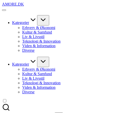
Skip
AMORE.DK
to
For
content
alt
det,
du
Kategorier
elsker
Erhverv & Økonomi
Kultur & Samfund
Liv & Livsstil
Teknologi & Innovation
Viden & Information
Diverse
Kategorier
Erhverv & Økonomi
Kultur & Samfund
Liv & Livsstil
Teknologi & Innovation
Viden & Information
Diverse