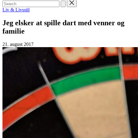
Search
for:
Posted
Liv & Livsstil
in
Jeg elsker at spille dart med venner og
familie
21. august 2017