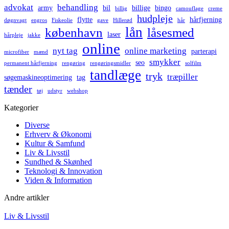
advokat
behandling
army
bil
billige
bingo
billig
camouflage
creme
hudpleje
flytte
hårfjerning
døgnvagt
engros
Fiskeolie
gave
Hillerød
hår
lån
københavn
låsesmed
laser
hårpleje
jakke
online
nyt tag
online marketing
parterapi
microfiber
mænd
smykker
seo
permanent hårfjerning
rengøring
rengøringsmidler
solfilm
tandlæge
tryk
træpiller
søgemaskineoptimering
tag
tænder
tøj
udstyr
webshop
Kategorier
Diverse
Erhverv & Økonomi
Kultur & Samfund
Liv & Livsstil
Sundhed & Skønhed
Teknologi & Innovation
Viden & Information
Andre artikler
Posted
Liv & Livsstil
in