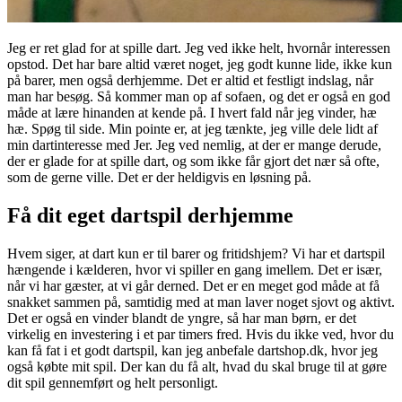
Jeg er ret glad for at spille dart. Jeg ved ikke helt, hvornår interessen
opstod. Det har bare altid været noget, jeg godt kunne lide, ikke kun
på barer, men også derhjemme. Det er altid et festligt indslag, når
man har besøg.
Så kommer man op af sofaen, og det er også en god
måde at lære hinanden at kende på. I hvert fald når jeg vinder, hæ
hæ. Spøg til side. Min pointe er, at jeg tænkte, jeg ville dele lidt af
min dartinteresse med Jer. Jeg ved nemlig, at der er mange derude,
der er glade for at spille dart, og som ikke får gjort det nær så ofte,
som de gerne ville. Det er der heldigvis en løsning på.
Få dit eget dartspil derhjemme
Hvem siger, at dart kun er til barer og fritidshjem? Vi har et dartspil
hængende i kælderen, hvor vi spiller en gang imellem. Det er især,
når vi har gæster, at vi går derned. Det er en meget god måde at få
snakket sammen på, samtidig med at man laver noget sjovt og aktivt.
Det er også en vinder blandt de yngre, så har man børn, er det
virkelig en investering i et par timers fred. Hvis du ikke ved, hvor du
kan få fat i et godt dartspil, kan jeg anbefale dartshop.dk, hvor jeg
også købte mit spil. Der kan du få alt, hvad du skal bruge til at gøre
dit spil gennemført og helt personligt.