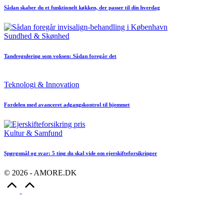
Sådan skaber du et funktionelt køkken, der passer til din hverdag
Posted
Sundhed & Skønhed
in
Tandregulering som voksen: Sådan foregår det
Posted
Teknologi & Innovation
in
Fordelen med avanceret adgangskontrol til hjemmet
Posted
Kultur & Samfund
in
Spørgsmål og svar: 5 ting du skal vide om ejerskifteforsikringer
© 2026 - AMORE.DK
Scroll
to
Top