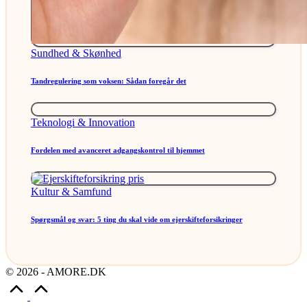
Posted
Sundhed & Skønhed
in
Tandregulering som voksen: Sådan foregår det
Posted
Teknologi & Innovation
in
Fordelen med avanceret adgangskontrol til hjemmet
Posted
Kultur & Samfund
in
Spørgsmål og svar: 5 ting du skal vide om ejerskifteforsikringer
© 2026 - AMORE.DK
Scroll
to