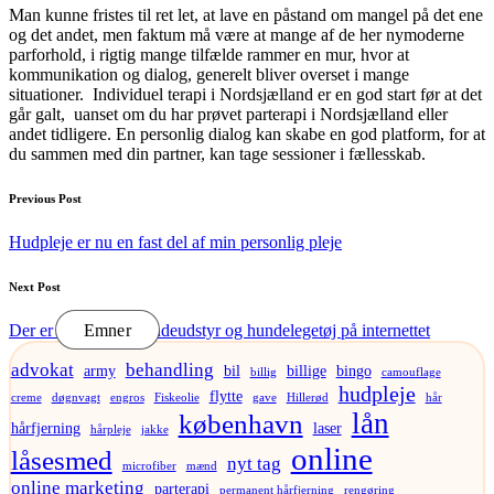
Man kunne fristes til ret let, at lave en påstand om mangel på det ene
og det andet, men faktum må være at mange af de her nymoderne
parforhold, i rigtig mange tilfælde rammer en mur, hvor at
kommunikation og dialog, generelt bliver overset i mange
situationer. Individuel terapi i Nordsjælland er en god start før at det
går galt, uanset om du har prøvet parterapi i Nordsjælland eller
andet tidligere. En personlig dialog kan skabe en god platform, for at
du sammen med din partner, kan tage sessioner i fællesskab.
Post
Previous Post
navigation
Hudpleje er nu en fast del af min personlig pleje
Next Post
Der er langt mere hundeudstyr og hundelegetøj på internettet
Emner
advokat
behandling
army
bil
billige
bingo
billig
camouflage
hudpleje
flytte
creme
døgnvagt
engros
Fiskeolie
gave
Hillerød
hår
lån
københavn
hårfjerning
laser
hårpleje
jakke
online
låsesmed
nyt tag
microfiber
mænd
online marketing
parterapi
permanent hårfjerning
rengøring