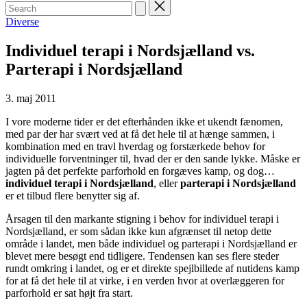
Search
for:
Posted
Diverse
in
Individuel terapi i Nordsjælland vs.
Parterapi i Nordsjælland
3. maj 2011
I vore moderne tider er det efterhånden ikke et ukendt fænomen,
med par der har svært ved at få det hele til at hænge sammen, i
kombination med en travl hverdag og forstærkede behov for
individuelle forventninger til, hvad der er den sande lykke. Måske er
jagten på det perfekte parforhold en forgæves kamp, og dog…
individuel terapi i Nordsjælland
, eller
parterapi i Nordsjælland
er et tilbud flere benytter sig af.
Årsagen til den markante stigning i behov for individuel terapi i
Nordsjælland, er som sådan ikke kun afgrænset til netop dette
område i landet, men både individuel og parterapi i Nordsjælland er
blevet mere besøgt end tidligere. Tendensen kan ses flere steder
rundt omkring i landet, og er et direkte spejlbillede af nutidens kamp
for at få det hele til at virke, i en verden hvor at overlæggeren for
parforhold er sat højt fra start.