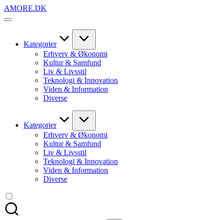
Skip
AMORE.DK
to
For
content
alt
det,
du
Kategorier
elsker
Erhverv & Økonomi
Kultur & Samfund
Liv & Livsstil
Teknologi & Innovation
Viden & Information
Diverse
Kategorier
Erhverv & Økonomi
Kultur & Samfund
Liv & Livsstil
Teknologi & Innovation
Viden & Information
Diverse