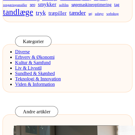
smykker
seo
søgemaskineoptimering
tag
rengøringsmidler
solfilm
tandlæge
tryk
tænder
træpiller
tøj
udstyr
webshop
Kategorier
Diverse
Erhverv & Økonomi
Kultur & Samfund
Liv & Livsstil
Sundhed & Skønhed
Teknologi & Innovation
Viden & Information
Andre artikler