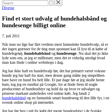
Search
for:
Posted
Diverse
in
Find et stort udvalg af hundehalsbånd og
hundesenge billigt online
7. juli 2011
Når man nu lige har fået verdens mest fantastiske hundehvalp, så er
der ingen grænser for de ting man spontant kan få lyst til at købe af
hundelegetøj,
hundehalsbånd
og
hundesenge
. Nu skal det jo ikke
lyde som om, at jeg er millionær, men det er virkelig utroligt hvad
man kan finde i online webshops i dag.
Jeg har ikke haft en hundehvalp før, det har primært været voksne
hunde jeg har haft fra start, men denne gang måtte jeg simpelthen
bare have en hund fra helt lille. Et par dage før at jeg skulle hente
ham, tog jeg en rundtur på Google, for at finde frem til nogle
producenter af hundeudstyr og hold da op hvor er udvalget og
priserne markant anderledes ved online køb. Jeg fandt 2
hundehalsbånd
og en fantastisk smart hundeseng til den lille fyr, i en
svensk online shop på internettet.
Jeg har før hen i mit liv købt det meste hundeudstyr i de fysiske