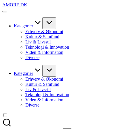
Skip
AMORE.DK
to
For
content
alt
det,
du
Kategorier
elsker
Erhverv & Økonomi
Kultur & Samfund
Liv & Livsstil
Teknologi & Innovation
Viden & Information
Diverse
Kategorier
Erhverv & Økonomi
Kultur & Samfund
Liv & Livsstil
Teknologi & Innovation
Viden & Information
Diverse