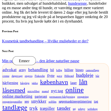
butikker, men udvalget af hundehalsbånd,
hundesenge
, hundefoder
og en masse andre ting til hunde, er vanvittig meget mere varieret
online. Jeg fik det hele leveret til døren 2 dage efter jeg havde bestilt
produkterne og jeg vil skyde på at besparelsen ligger omkring de 20
procent, fra hvis jeg havde købt det i en dyrehandel.
Post
Previous Post
navigation
Kosmetisk tandbehandling – Hvilke muligheder er der?
Next Post
Min ode til forkølelse – den årlige naturlige pause
Emner
advokat
behandling
army
bil
billige
bingo
billig
camouflage
hudpleje
flytte
creme
døgnvagt
engros
Fiskeolie
gave
Hillerød
hår
lån
københavn
hårfjerning
laser
hårpleje
jakke
online
låsesmed
nyt tag
microfiber
mænd
online marketing
parterapi
permanent hårfjerning
rengøring
smykker
seo
søgemaskineoptimering
tag
rengøringsmidler
solfilm
tandlæge
tryk
tænder
træpiller
tøj
udstyr
webshop