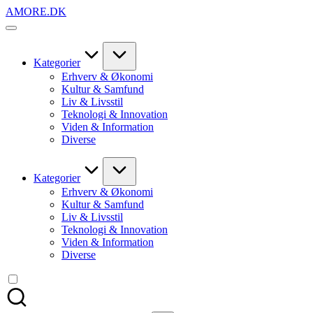
Skip
AMORE.DK
to
For
content
alt
det,
du
Kategorier
elsker
Erhverv & Økonomi
Kultur & Samfund
Liv & Livsstil
Teknologi & Innovation
Viden & Information
Diverse
Kategorier
Erhverv & Økonomi
Kultur & Samfund
Liv & Livsstil
Teknologi & Innovation
Viden & Information
Diverse