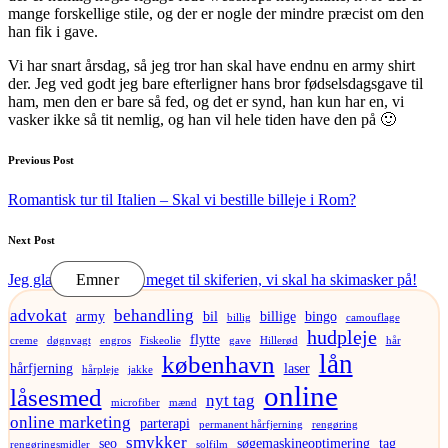
mange forskellige stile, og der er nogle der mindre præcist om den
han fik i gave.
Vi har snart årsdag, så jeg tror han skal have endnu en army shirt
der. Jeg ved godt jeg bare efterligner hans bror fødselsdagsgave til
ham, men den er bare så fed, og det er synd, han kun har en, vi
vasker ikke så tit nemlig, og han vil hele tiden have den på 🙂
Post
Previous Post
navigation
Romantisk tur til Italien – Skal vi bestille billeje i Rom?
Next Post
Jeg glæder mig mega meget til skiferien, vi skal ha skimasker på!
Emner
advokat
behandling
army
bil
billige
bingo
billig
camouflage
hudpleje
flytte
creme
døgnvagt
engros
Fiskeolie
gave
Hillerød
hår
lån
københavn
hårfjerning
laser
hårpleje
jakke
online
låsesmed
nyt tag
microfiber
mænd
online marketing
parterapi
permanent hårfjerning
rengøring
smykker
seo
søgemaskineoptimering
tag
rengøringsmidler
solfilm