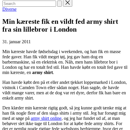
Search
for:
Posted
Diverse
in
Min kæreste fik en vildt fed army shirt
fra sin lillebror i London
31. januar 2011
Min kæreste havde fødselsdag i weekenden, og han fik en masse
fede gaver. Han fik vildt meget tøj, jeg gav ham dog en
barbermaskine, så en elektrisk en. Nåh, men hans lillebror bor i
London og har en totalt fed stil. Han havde købt en totalt fed gave til
min kæreste, en
army shirt
.
Han havde købt den på et eller andet tjekket loppemarked i London,
vistnok i Camden Town eller sådan noget. Han sagde, de havde
vildt mange varer, men at de dog var ret dyre, derfor fik han bare en
enkelt army shirt.
Den klæder min kæreste rigtig godt, så jeg kunne godt tænke mig at
han fik nogle flere af den slags shirts i army stil. Jeg har forsøgt mig
med at søge på
army shirt online
, og jeg har fundet ud af, at man
behøver slet ikke tage til London for at købe fede army shirts. For
der er nemlig nogle rigtige fede webshops herhjemme, hvor der er