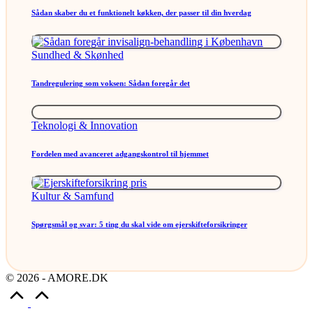
Sådan skaber du et funktionelt køkken, der passer til din hverdag
Posted
Sundhed & Skønhed
in
Tandregulering som voksen: Sådan foregår det
Posted
Teknologi & Innovation
in
Fordelen med avanceret adgangskontrol til hjemmet
Posted
Kultur & Samfund
in
Spørgsmål og svar: 5 ting du skal vide om ejerskifteforsikringer
© 2026 - AMORE.DK
Scroll
to