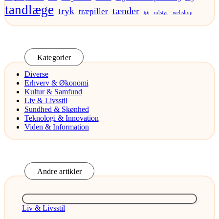
tandlæge
tryk
tænder
træpiller
tøj
udstyr
webshop
Kategorier
Diverse
Erhverv & Økonomi
Kultur & Samfund
Liv & Livsstil
Sundhed & Skønhed
Teknologi & Innovation
Viden & Information
Andre artikler
Posted
Liv & Livsstil
in