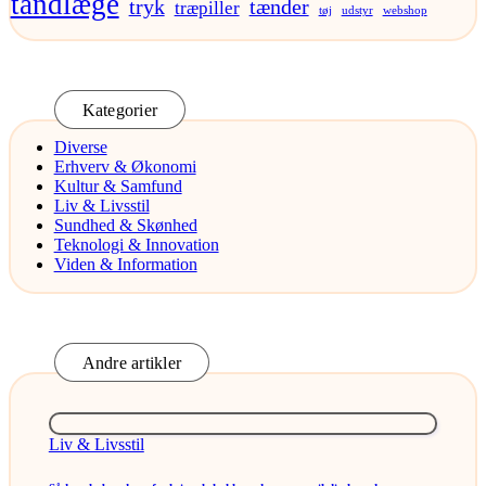
tandlæge
tryk
tænder
træpiller
tøj
udstyr
webshop
Kategorier
Diverse
Erhverv & Økonomi
Kultur & Samfund
Liv & Livsstil
Sundhed & Skønhed
Teknologi & Innovation
Viden & Information
Andre artikler
Posted
Liv & Livsstil
in