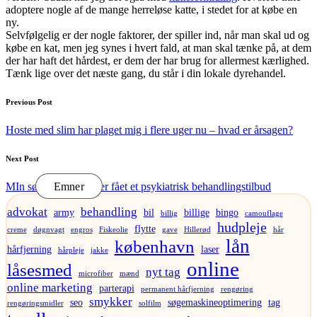
adoptere nogle af de mange herreløse katte, i stedet for at købe en
ny.
Selvfølgelig er der nogle faktorer, der spiller ind, når man skal ud og
købe en kat, men jeg synes i hvert fald, at man skal tænke på, at dem
der har haft det hårdest, er dem der har brug for allermest kærlighed.
Tænk lige over det næste gang, du står i din lokale dyrehandel.
Post
Previous Post
navigation
Hoste med slim har plaget mig i flere uger nu – hvad er årsagen?
Next Post
MIn søster har omsider fået et psykiatrisk behandlingstilbud
Emner
advokat
behandling
army
bil
billige
bingo
billig
camouflage
hudpleje
flytte
creme
døgnvagt
engros
Fiskeolie
gave
Hillerød
hår
lån
københavn
hårfjerning
laser
hårpleje
jakke
online
låsesmed
nyt tag
microfiber
mænd
online marketing
parterapi
permanent hårfjerning
rengøring
smykker
seo
søgemaskineoptimering
tag
rengøringsmidler
solfilm