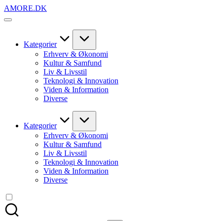
Skip
AMORE.DK
to
For
content
alt
det,
du
Kategorier
elsker
Erhverv & Økonomi
Kultur & Samfund
Liv & Livsstil
Teknologi & Innovation
Viden & Information
Diverse
Kategorier
Erhverv & Økonomi
Kultur & Samfund
Liv & Livsstil
Teknologi & Innovation
Viden & Information
Diverse