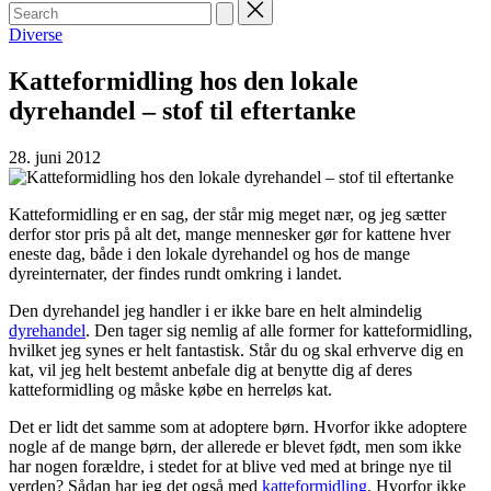
Search
for:
Posted
Diverse
in
Katteformidling hos den lokale
dyrehandel – stof til eftertanke
28. juni 2012
Katteformidling er en sag, der står mig meget nær, og jeg sætter
derfor stor pris på alt det, mange mennesker gør for kattene hver
eneste dag, både i den lokale dyrehandel og hos de mange
dyreinternater, der findes rundt omkring i landet.
Den dyrehandel jeg handler i er ikke bare en helt almindelig
dyrehandel
. Den tager sig nemlig af alle former for katteformidling,
hvilket jeg synes er helt fantastisk. Står du og skal erhverve dig en
kat, vil jeg helt bestemt anbefale dig at benytte dig af deres
katteformidling og måske købe en herreløs kat.
Det er lidt det samme som at adoptere børn. Hvorfor ikke adoptere
nogle af de mange børn, der allerede er blevet født, men som ikke
har nogen forældre, i stedet for at blive ved med at bringe nye til
verden? Sådan har jeg det også med
katteformidling
. Hvorfor ikke