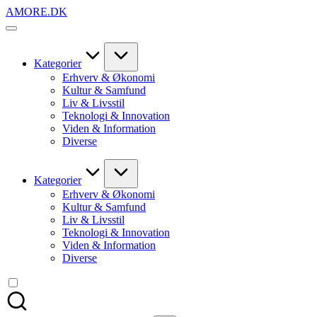
Skip
AMORE.DK
to
For
content
alt
det,
du
Kategorier
elsker
Erhverv & Økonomi
Kultur & Samfund
Liv & Livsstil
Teknologi & Innovation
Viden & Information
Diverse
Kategorier
Erhverv & Økonomi
Kultur & Samfund
Liv & Livsstil
Teknologi & Innovation
Viden & Information
Diverse