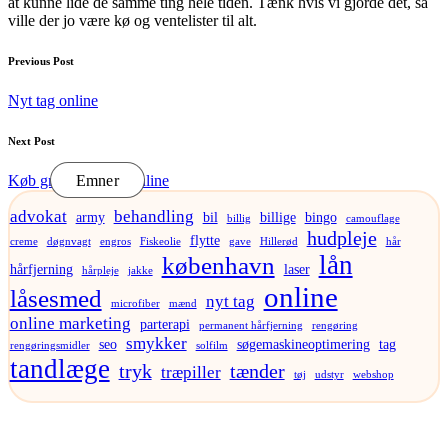
at kunne lide de samme ting hele tiden. Tænk hvis vi gjorde det, så
ville der jo være kø og ventelister til alt.
Post
Previous Post
navigation
Nyt tag online
Next Post
Køb graviditetstest online
Emner
advokat
behandling
army
bil
billige
bingo
billig
camouflage
hudpleje
flytte
creme
døgnvagt
engros
Fiskeolie
gave
Hillerød
hår
lån
københavn
hårfjerning
laser
hårpleje
jakke
online
låsesmed
nyt tag
microfiber
mænd
online marketing
parterapi
permanent hårfjerning
rengøring
smykker
seo
søgemaskineoptimering
tag
rengøringsmidler
solfilm
tandlæge
tryk
tænder
træpiller
tøj
udstyr
webshop