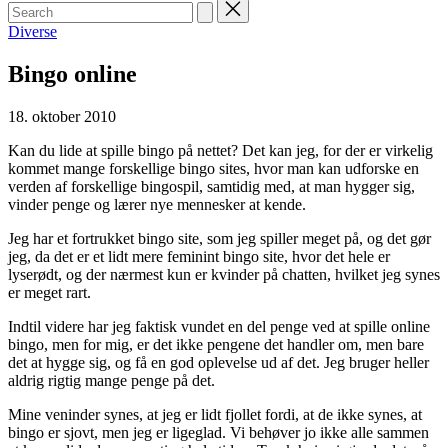
Search
for:
Posted
Diverse
in
Bingo online
18. oktober 2010
Kan du lide at spille bingo på nettet? Det kan jeg, for der er virkelig
kommet mange forskellige bingo sites, hvor man kan udforske en
verden af forskellige bingospil, samtidig med, at man hygger sig,
vinder penge og lærer nye mennesker at kende.
Jeg har et fortrukket bingo site, som jeg spiller meget på, og det gør
jeg, da det er et lidt mere feminint bingo site, hvor det hele er
lyserødt, og der nærmest kun er kvinder på chatten, hvilket jeg synes
er meget rart.
Indtil videre har jeg faktisk vundet en del penge ved at spille online
bingo, men for mig, er det ikke pengene det handler om, men bare
det at hygge sig, og få en god oplevelse ud af det. Jeg bruger heller
aldrig rigtig mange penge på det.
Mine veninder synes, at jeg er lidt fjollet fordi, at de ikke synes, at
bingo er sjovt, men jeg er ligeglad. Vi behøver jo ikke alle sammen