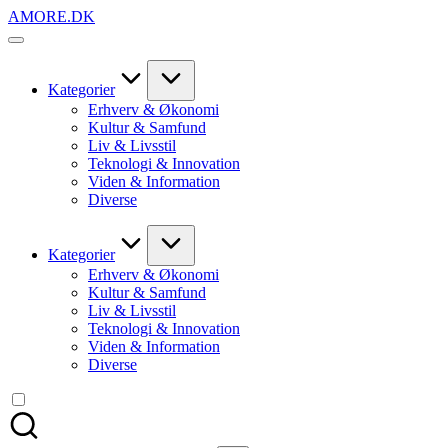
Skip
AMORE.DK
to
For
content
alt
det,
du
Kategorier
elsker
Erhverv & Økonomi
Kultur & Samfund
Liv & Livsstil
Teknologi & Innovation
Viden & Information
Diverse
Kategorier
Erhverv & Økonomi
Kultur & Samfund
Liv & Livsstil
Teknologi & Innovation
Viden & Information
Diverse