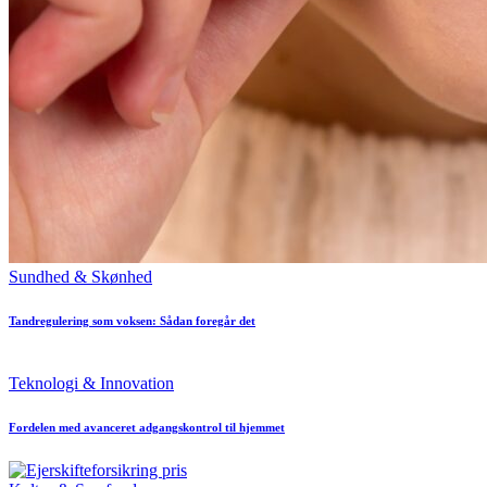
Posted
Sundhed & Skønhed
in
Tandregulering som voksen: Sådan foregår det
Posted
Teknologi & Innovation
in
Fordelen med avanceret adgangskontrol til hjemmet