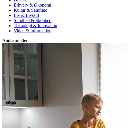
Erhverv & Økonomi
Kultur & Samfund
Liv & Livsstil
Sundhed & Skønhed
Teknologi & Innovation
Viden & Information
Andre artikler