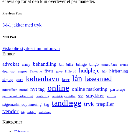
et avis op for at den kun overlever et par måneder.
Post
Previous Post
navigation
3-i-1 jakker med tryk
Next Post
Fiskeolie styrker immunforsvar
Emner
advokat
behandling
army
bil
billige
bingo
billig
camouflage
creme
hudpleje
flytte
hårfjerning
døgnvagt
engros
Fiskeolie
gave
Hillerød
hår
lån
københavn
låsesmed
laser
hårpleje
jakke
online
nyt tag
online marketing
parterapi
microfiber
mænd
smykker
seo
permanent hårfjerning
rengøring
rengøringsmidler
solfilm
tandlæge
tryk
træpiller
søgemaskineoptimering
tag
tænder
tøj
udstyr
webshop
Kategorier
Diverse