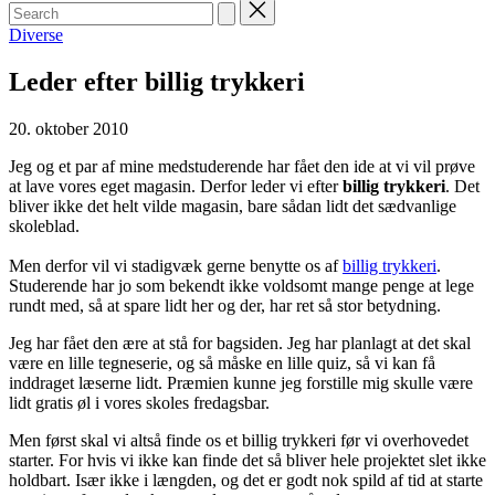
Search
for:
Posted
Diverse
in
Leder efter billig trykkeri
20. oktober 2010
Jeg og et par af mine medstuderende har fået den ide at vi vil prøve
at lave vores eget magasin. Derfor leder vi efter
billig trykkeri
. Det
bliver ikke det helt vilde magasin, bare sådan lidt det sædvanlige
skoleblad.
Men derfor vil vi stadigvæk gerne benytte os af
billig trykkeri
.
Studerende har jo som bekendt ikke voldsomt mange penge at lege
rundt med, så at spare lidt her og der, har ret så stor betydning.
Jeg har fået den ære at stå for bagsiden. Jeg har planlagt at det skal
være en lille tegneserie, og så måske en lille quiz, så vi kan få
inddraget læserne lidt. Præmien kunne jeg forstille mig skulle være
lidt gratis øl i vores skoles fredagsbar.
Men først skal vi altså finde os et billig trykkeri før vi overhovedet
starter. For hvis vi ikke kan finde det så bliver hele projektet slet ikke
holdbart. Især ikke i længden, og det er godt nok spild af tid at starte