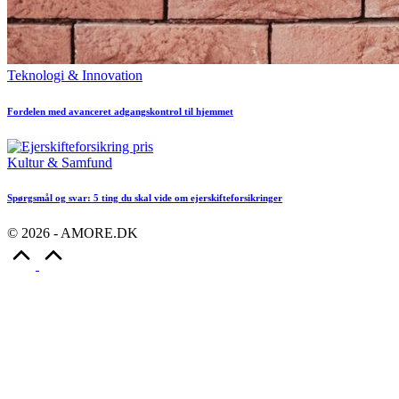
Posted
Teknologi & Innovation
in
Fordelen med avanceret adgangskontrol til hjemmet
Posted
Kultur & Samfund
in
Spørgsmål og svar: 5 ting du skal vide om ejerskifteforsikringer
© 2026 - AMORE.DK
Scroll
to
Top