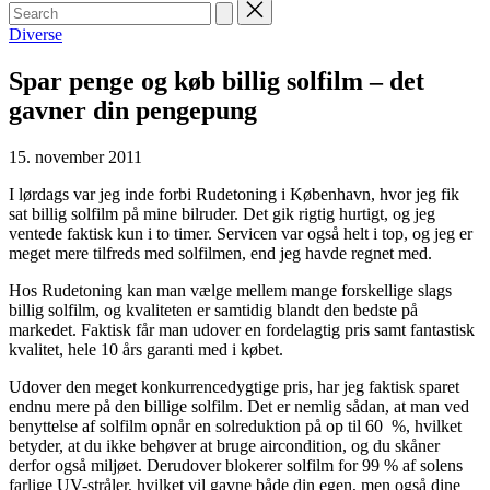
Search
for:
Posted
Diverse
in
Spar penge og køb billig solfilm – det
gavner din pengepung
15. november 2011
I lørdags var jeg inde forbi Rudetoning i København, hvor jeg fik
sat billig solfilm på mine bilruder. Det gik rigtig hurtigt, og jeg
ventede faktisk kun i to timer. Servicen var også helt i top, og jeg er
meget mere tilfreds med solfilmen, end jeg havde regnet med.
Hos Rudetoning kan man vælge mellem mange forskellige slags
billig solfilm, og kvaliteten er samtidig blandt den bedste på
markedet. Faktisk får man udover en fordelagtig pris samt fantastisk
kvalitet, hele 10 års garanti med i købet.
Udover den meget konkurrencedygtige pris, har jeg faktisk sparet
endnu mere på den billige solfilm. Det er nemlig sådan, at man ved
benyttelse af solfilm opnår en solreduktion på op til 60 %, hvilket
betyder, at du ikke behøver at bruge aircondition, og du skåner
derfor også miljøet. Derudover blokerer solfilm for 99 % af solens
farlige UV-stråler, hvilket vil gavne både din egen, men også dine