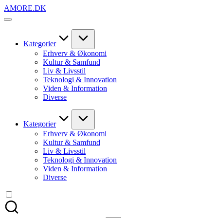
Skip
AMORE.DK
to
For
content
alt
det,
du
Kategorier
elsker
Erhverv & Økonomi
Kultur & Samfund
Liv & Livsstil
Teknologi & Innovation
Viden & Information
Diverse
Kategorier
Erhverv & Økonomi
Kultur & Samfund
Liv & Livsstil
Teknologi & Innovation
Viden & Information
Diverse