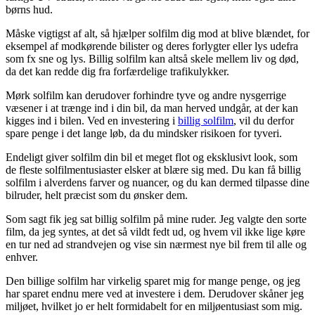
børns hud.
Måske vigtigst af alt, så hjælper solfilm dig mod at blive blændet, for
eksempel af modkørende bilister og deres forlygter eller lys udefra
som fx sne og lys. Billig solfilm kan altså skele mellem liv og død,
da det kan redde dig fra forfærdelige trafikulykker.
Mørk solfilm kan derudover forhindre tyve og andre nysgerrige
væsener i at trænge ind i din bil, da man herved undgår, at der kan
kigges ind i bilen. Ved en investering i
billig solfilm
, vil du derfor
spare penge i det lange løb, da du mindsker risikoen for tyveri.
Endeligt giver solfilm din bil et meget flot og eksklusivt look, som
de fleste solfilmentusiaster elsker at blære sig med. Du kan få billig
solfilm i alverdens farver og nuancer, og du kan dermed tilpasse dine
bilruder, helt præcist som du ønsker dem.
Som sagt fik jeg sat billig solfilm på mine ruder. Jeg valgte den sorte
film, da jeg syntes, at det så vildt fedt ud, og hvem vil ikke lige køre
en tur ned ad strandvejen og vise sin nærmest nye bil frem til alle og
enhver.
Den billige solfilm har virkelig sparet mig for mange penge, og jeg
har sparet endnu mere ved at investere i dem. Derudover skåner jeg
miljøet, hvilket jo er helt formidabelt for en miljøentusiast som mig.