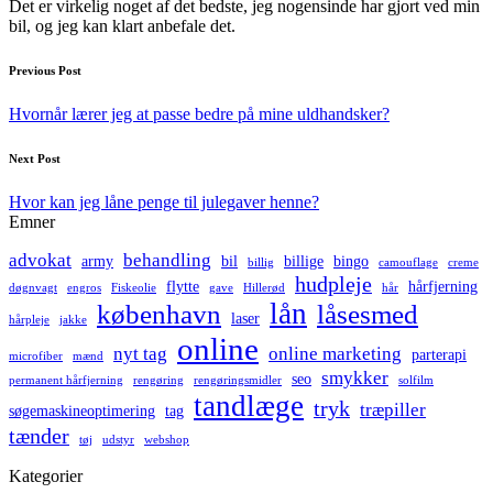
Det er virkelig noget af det bedste, jeg nogensinde har gjort ved min
bil, og jeg kan klart anbefale det.
Post
Previous Post
navigation
Hvornår lærer jeg at passe bedre på mine uldhandsker?
Next Post
Hvor kan jeg låne penge til julegaver henne?
Emner
advokat
behandling
army
bil
billige
bingo
billig
camouflage
creme
hudpleje
flytte
hårfjerning
døgnvagt
engros
Fiskeolie
gave
Hillerød
hår
lån
københavn
låsesmed
laser
hårpleje
jakke
online
nyt tag
online marketing
parterapi
microfiber
mænd
smykker
seo
permanent hårfjerning
rengøring
rengøringsmidler
solfilm
tandlæge
tryk
træpiller
søgemaskineoptimering
tag
tænder
tøj
udstyr
webshop
Kategorier