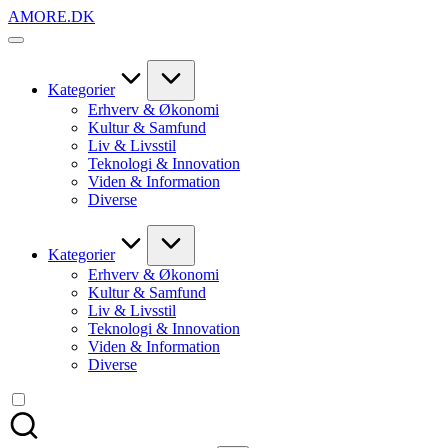
Skip
AMORE.DK
to
For
content
alt
det,
du
Kategorier
elsker
Erhverv & Økonomi
Kultur & Samfund
Liv & Livsstil
Teknologi & Innovation
Viden & Information
Diverse
Kategorier
Erhverv & Økonomi
Kultur & Samfund
Liv & Livsstil
Teknologi & Innovation
Viden & Information
Diverse