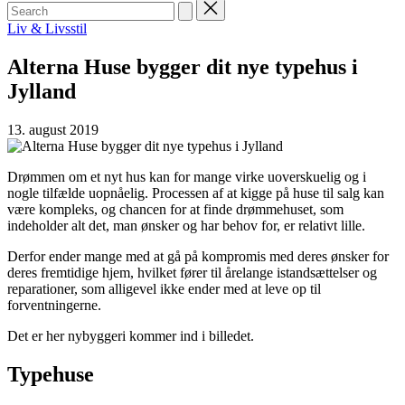
Search
for:
Posted
Liv & Livsstil
in
Alterna Huse bygger dit nye typehus i
Jylland
13. august 2019
Drømmen om et nyt hus kan for mange virke uoverskuelig og i
nogle tilfælde uopnåelig. Processen af at kigge på huse til salg kan
være kompleks, og chancen for at finde drømmehuset, som
indeholder alt det, man ønsker og har behov for, er relativt lille.
Derfor ender mange med at gå på kompromis med deres ønsker for
deres fremtidige hjem, hvilket fører til årelange istandsættelser og
reparationer, som alligevel ikke ender med at leve op til
forventningerne.
Det er her nybyggeri kommer ind i billedet.
Typehuse