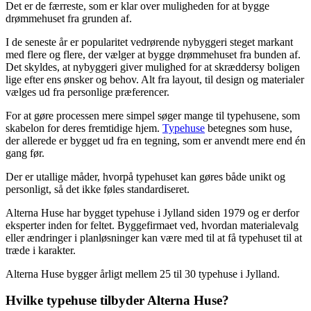
Det er de færreste, som er klar over muligheden for at bygge
drømmehuset fra grunden af.
I de seneste år er popularitet vedrørende nybyggeri steget markant
med flere og flere, der vælger at bygge drømmehuset fra bunden af.
Det skyldes, at nybyggeri giver mulighed for at skræddersy boligen
lige efter ens ønsker og behov. Alt fra layout, til design og materialer
vælges ud fra personlige præferencer.
For at gøre processen mere simpel søger mange til typehusene, som
skabelon for deres fremtidige hjem.
Typehuse
betegnes som huse,
der allerede er bygget ud fra en tegning, som er anvendt mere end én
gang før.
Der er utallige måder, hvorpå typehuset kan gøres både unikt og
personligt, så det ikke føles standardiseret.
Alterna Huse har bygget typehuse i Jylland siden 1979 og er derfor
eksperter inden for feltet. Byggefirmaet ved, hvordan materialevalg
eller ændringer i planløsninger kan være med til at få typehuset til at
træde i karakter.
Alterna Huse bygger årligt mellem 25 til 30 typehuse i Jylland.
Hvilke typehuse tilbyder Alterna Huse?