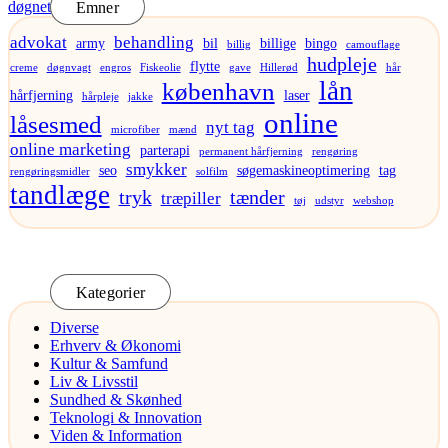
Emner
advokat
behandling
army
bil
billige
bingo
billig
camouflage
hudpleje
flytte
creme
døgnvagt
engros
Fiskeolie
gave
Hillerød
hår
lån
københavn
hårfjerning
laser
hårpleje
jakke
online
låsesmed
nyt tag
microfiber
mænd
online marketing
parterapi
permanent hårfjerning
rengøring
smykker
seo
søgemaskineoptimering
tag
rengøringsmidler
solfilm
tandlæge
tryk
tænder
træpiller
tøj
udstyr
webshop
Kategorier
Diverse
Erhverv & Økonomi
Kultur & Samfund
Liv & Livsstil
Sundhed & Skønhed
Teknologi & Innovation
Viden & Information