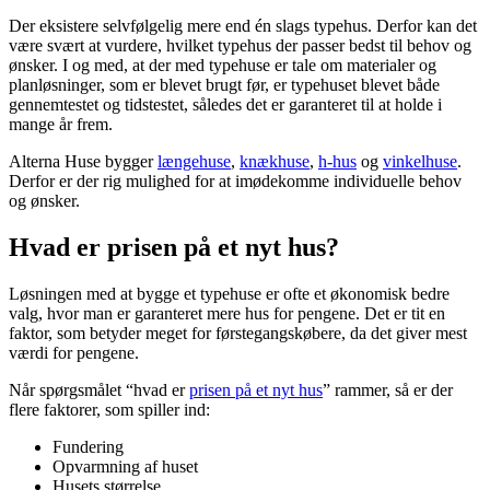
Der eksistere selvfølgelig mere end én slags typehus. Derfor kan det
være svært at vurdere, hvilket typehus der passer bedst til behov og
ønsker. I og med, at der med typehuse er tale om materialer og
planløsninger, som er blevet brugt før, er typehuset blevet både
gennemtestet og tidstestet, således det er garanteret til at holde i
mange år frem.
Alterna Huse bygger
længehuse
,
knækhuse
,
h-hus
og
vinkelhuse
.
Derfor er der rig mulighed for at imødekomme individuelle behov
og ønsker.
Hvad er prisen på et nyt hus?
Løsningen med at bygge et typehuse er ofte et økonomisk bedre
valg, hvor man er garanteret mere hus for pengene. Det er tit en
faktor, som betyder meget for førstegangskøbere, da det giver mest
værdi for pengene.
Når spørgsmålet “hvad er
prisen på et nyt hus
” rammer, så er der
flere faktorer, som spiller ind:
Fundering
Opvarmning af huset
Husets størrelse