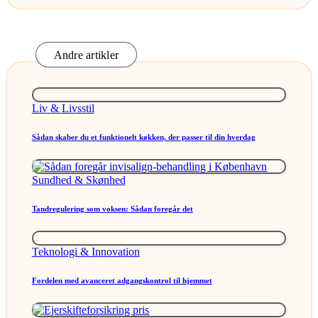
Andre artikler
Posted
Liv & Livsstil
in
Sådan skaber du et funktionelt køkken, der passer til din hverdag
Posted
Sundhed & Skønhed
in
Tandregulering som voksen: Sådan foregår det
Posted
Teknologi & Innovation
in
Fordelen med avanceret adgangskontrol til hjemmet