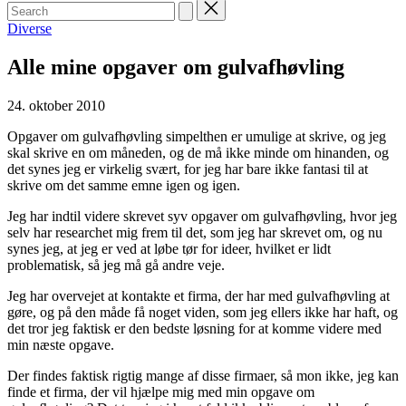
Search
for:
Posted
Diverse
in
Alle mine opgaver om gulvafhøvling
24. oktober 2010
Opgaver om gulvafhøvling simpelthen er umulige at skrive, og jeg
skal skrive en om måneden, og de må ikke minde om hinanden, og
det synes jeg er virkelig svært, for jeg har bare ikke fantasi til at
skrive om det samme emne igen og igen.
Jeg har indtil videre skrevet syv opgaver om gulvafhøvling, hvor jeg
selv har researchet mig frem til det, som jeg har skrevet om, og nu
synes jeg, at jeg er ved at løbe tør for ideer, hvilket er lidt
problematisk, så jeg må gå andre veje.
Jeg har overvejet at kontakte et firma, der har med gulvafhøvling at
gøre, og på den måde få noget viden, som jeg ellers ikke har haft, og
det tror jeg faktisk er den bedste løsning for at komme videre med
min næste opgave.
Der findes faktisk rigtig mange af disse firmaer, så mon ikke, jeg kan
finde et firma, der vil hjælpe mig med min opgave om