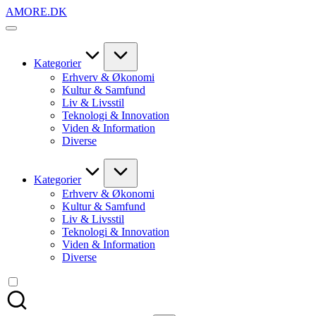
Skip
AMORE.DK
to
For
content
alt
det,
du
Kategorier
elsker
Erhverv & Økonomi
Kultur & Samfund
Liv & Livsstil
Teknologi & Innovation
Viden & Information
Diverse
Kategorier
Erhverv & Økonomi
Kultur & Samfund
Liv & Livsstil
Teknologi & Innovation
Viden & Information
Diverse