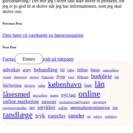
gulvafhøvling? Det tror jeg i hvert fald ikke bliver et problem, for
jeg er jo god til at skrive når jeg har informationen, som jeg skal
skrive om.
Post
Previous Post
navigation
Dine børn vil værdsætte en børneopsparing
Next Post
Farmor passede altid godt på julepapir
Emner
advokat
behandling
army
bil
billige
bingo
billig
camouflage
hudpleje
flytte
creme
døgnvagt
engros
Fiskeolie
gave
Hillerød
hår
lån
københavn
hårfjerning
laser
hårpleje
jakke
online
låsesmed
nyt tag
microfiber
mænd
online marketing
parterapi
permanent hårfjerning
rengøring
smykker
seo
søgemaskineoptimering
tag
rengøringsmidler
solfilm
tandlæge
tryk
tænder
træpiller
tøj
udstyr
webshop