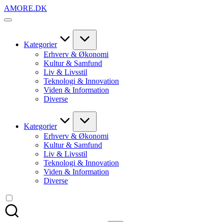
Skip
AMORE.DK
to
For
content
alt
det,
du
Kategorier
elsker
Erhverv & Økonomi
Kultur & Samfund
Liv & Livsstil
Teknologi & Innovation
Viden & Information
Diverse
Kategorier
Erhverv & Økonomi
Kultur & Samfund
Liv & Livsstil
Teknologi & Innovation
Viden & Information
Diverse