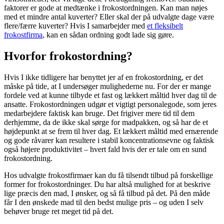
faktorer er gode at medtænke i frokostordningen. Kan man nøjes
med et mindre antal kuverter? Eller skal der på udvalgte dage være
flere/færre kuverter? Hvis I samarbejder med
et fleksibelt
frokostfirma
, kan en sådan ordning godt lade sig gøre.
Hvorfor frokostordning?
Hvis I ikke tidligere har benyttet jer af en frokostordning, er det
måske på tide, at I undersøger mulighederne nu. For der er mange
fordele ved at kunne tilbyde et fast og lækkert måltid hver dag til de
ansatte. Frokostordningen udgør et vigtigt personalegode, som jeres
medarbejdere faktisk kan bruge. Det frigiver mere tid til dem
derhjemme, da de ikke skal sørge for madpakken, og så har de et
højdepunkt at se frem til hver dag. Et lækkert måltid med ernærende
og gode råvarer kan resultere i stabil koncentrationsevne og faktisk
også højere produktivitet – hvert fald hvis der er tale om en sund
frokostordning.
Hos udvalgte frokostfirmaer kan du få tilsendt tilbud på forskellige
former for frokostordninger. Du har altså mulighed for at beskrive
lige præcis den mad, I ønsker, og så få tilbud på det. På den måde
får I den ønskede mad til den bedst mulige pris – og uden I selv
behøver bruge ret meget tid på det.