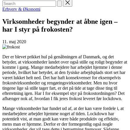
Search
for:
Posted
Erhverv & Økonomi
in
Virksomheder begynder at åbne igen –
har I styr på frokosten?
11. maj 2020
Der er blevet prikket hul på genåbningen af Danmark, og det
betyder, at virksomheder landet over også stille og roligt begynder at
komme i gang. Mange medarbejdere har arbejdet hjemme i denne
periode, hvilket har betydet, at den fysiske arbejdsplads stort set har
været lukket helt ned. Det har haft konsekvenser for eksempelvis
frokostvirksomheder og rengøringsvirksomheder. Men nu hvor
tingene lige så stille tager fart, er det på tide at tage disse ting til
efterretning igen. Har I for eksempel styr på frokostordningen? Det
afhænger nok af, hvordan I fik jeres frokost leveret før lockdown.
Mange virksomheder har fundet ud af, at der kan være fordele i, at
medarbejdere arbejder hjemme noget af tiden. Lockdown har
potentielt vist, at man godt kan være både produktiv og effektiv,
mens man er hjemme. Derfor er der formegentlig også nogle
virksomheder, der vil tage dette i betragtning fremover. Sådanne