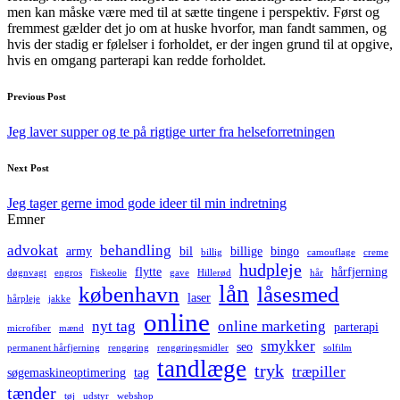
men kan måske være med til at sætte tingene i perspektiv. Først og
fremmest gælder det jo om at huske hvorfor, man fandt sammen, og
hvis der stadig er følelser i forholdet, er der ingen grund til at opgive,
hvis en omgang parterapi kan redde forholdet.
Post
Previous Post
navigation
Jeg laver supper og te på rigtige urter fra helseforretningen
Next Post
Jeg tager gerne imod gode ideer til min indretning
Emner
advokat
behandling
army
bil
billige
bingo
billig
camouflage
creme
hudpleje
flytte
hårfjerning
døgnvagt
engros
Fiskeolie
gave
Hillerød
hår
lån
københavn
låsesmed
laser
hårpleje
jakke
online
nyt tag
online marketing
parterapi
microfiber
mænd
smykker
seo
permanent hårfjerning
rengøring
rengøringsmidler
solfilm
tandlæge
tryk
træpiller
søgemaskineoptimering
tag
tænder
tøj
udstyr
webshop