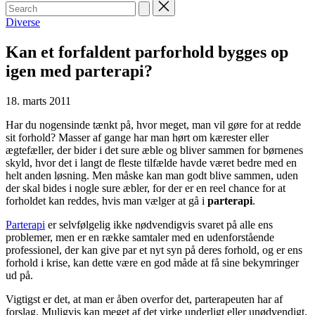
Search
for:
Posted
Diverse
in
Kan et forfaldent parforhold bygges op
igen med parterapi?
18. marts 2011
Har du nogensinde tænkt på, hvor meget, man vil gøre for at redde
sit forhold? Masser af gange har man hørt om kærester eller
ægtefæller, der bider i det sure æble og bliver sammen for børnenes
skyld, hvor det i langt de fleste tilfælde havde været bedre med en
helt anden løsning. Men måske kan man godt blive sammen, uden
der skal bides i nogle sure æbler, for der er en reel chance for at
forholdet kan reddes, hvis man vælger at gå i
parterapi
.
Parterapi
er selvfølgelig ikke nødvendigvis svaret på alle ens
problemer, men er en række samtaler med en udenforstående
professionel, der kan give par et nyt syn på deres forhold, og er ens
forhold i krise, kan dette være en god måde at få sine bekymringer
ud på.
Vigtigst er det, at man er åben overfor det, parterapeuten har af
forslag. Muligvis kan meget af det virke underligt eller unødvendigt,