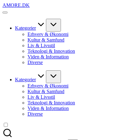
Skip
AMORE.DK
to
For
content
alt
det,
du
Kategorier
elsker
Erhverv & Økonomi
Kultur & Samfund
Liv & Livsstil
Teknologi & Innovation
Viden & Information
Diverse
Kategorier
Erhverv & Økonomi
Kultur & Samfund
Liv & Livsstil
Teknologi & Innovation
Viden & Information
Diverse