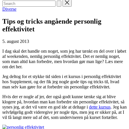
Search
for:
Posted
Diverse
in
Tips og tricks angående personlig
effektivitet
5. august 2013
I dag skal det handle om noget, som jeg har tænkt en del over i løbet
af weekenden, nemlig personlig effektivitet. Det er nemlig noget,
som man altid kan forbedre, men hvordan gør man lige? Læs mere
om det her.
Jeg deltog for et stykke tid siden i et kursus i personlig effektivitet
hos Supplement, og der fik jeg nogle gode tips og tricks til, hvad
man selv kan gøre for at forbedre sin personlige effektivitet.
Hvis der er nogle af jer, der også godt kunne tænke sig at blive
klogere på, hvordan man kan forbedre sin personlige effektivitet, så
synes jeg, at det vil være en god ide at deltage i
dette kursus
. Jeg kan
selvfølgelig godt videregive jer nogle tips, men jeg er sikker på, at I
vil få langt mere ud af det, som underviseren på kurset fortæller.