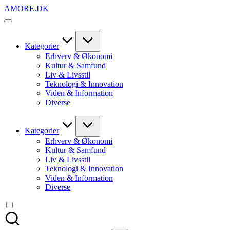
Skip
AMORE.DK
to
For
content
alt
det,
du
Kategorier
elsker
Erhverv & Økonomi
Kultur & Samfund
Liv & Livsstil
Teknologi & Innovation
Viden & Information
Diverse
Kategorier
Erhverv & Økonomi
Kultur & Samfund
Liv & Livsstil
Teknologi & Innovation
Viden & Information
Diverse