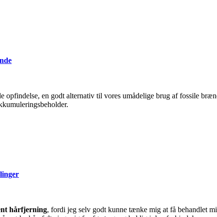
ende
 opfindelse, en godt alternativ til vores umådelige brug af fossile brænds
akkumuleringsbeholder.
linger
nt hårfjerning
, fordi jeg selv godt kunne tænke mig at få behandlet m