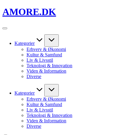
Skip
AMORE.DK
to
content
For
alt
det,
du
Kategorier
elsker
Erhverv & Økonomi
Kultur & Samfund
Liv & Livsstil
Teknologi & Innovation
Viden & Information
Diverse
Kategorier
Erhverv & Økonomi
Kultur & Samfund
Liv & Livsstil
Teknologi & Innovation
Viden & Information
Diverse