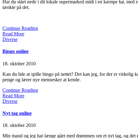
Har du stået nede i dit lokale supermarked midt i en kæmpe kø, med en g
tænkte på det.
Continue Reading
Read More
Posted
Diverse
in
Bingo online
18. oktober 2010
Kan du lide at spille bingo på nettet? Det kan jeg, for der er virkeli
penge og lærer nye mennesker at kende.
Continue Reading
Read More
Posted
Diverse
in
Nyt tag online
18. oktober 2010
Min mand og jeg har længe gået med drømmen om et nyt tag, og det er og