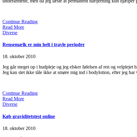
underarmene, men da jeg læste at permanent hårfjerning kun hjælper på
Continue Reading
Read More
Posted
Diverse
in
Rensemælk er min helt i travle perioder
18. oktober 2010
Jeg går meget op i hudpleje og jeg elsker følelsen af ren og velplejet
Jeg kan slet ikke tåle ikke at smøre mig ind i bodylotion, efter jeg ha
Continue Reading
Read More
Posted
Diverse
in
Køb graviditetstest online
18. oktober 2010