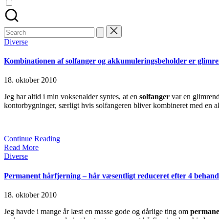
Search
for:
Posted
Diverse
in
Kombinationen af solfanger og akkumuleringsbeholder er glimr
18. oktober 2010
Jeg har altid i min voksenalder syntes, at en
solfanger
var en glimrende
kontorbygninger, særligt hvis solfangeren bliver kombineret med en 
Continue Reading
Read More
Posted
Diverse
in
Permanent hårfjerning – hår væsentligt reduceret efter 4 behand
18. oktober 2010
Jeg havde i mange år læst en masse gode og dårlige ting om
permane