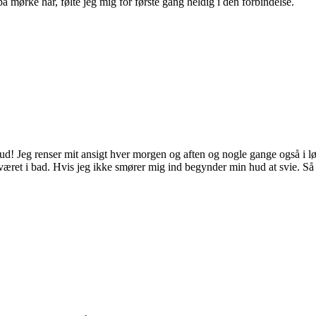
 mørke hår, følte jeg mig for første gang heldig i den forbindelse.
 hud! Jeg renser mit ansigt hver morgen og aften og nogle gange også i l
r været i bad. Hvis jeg ikke smører mig ind begynder min hud at svie. Så