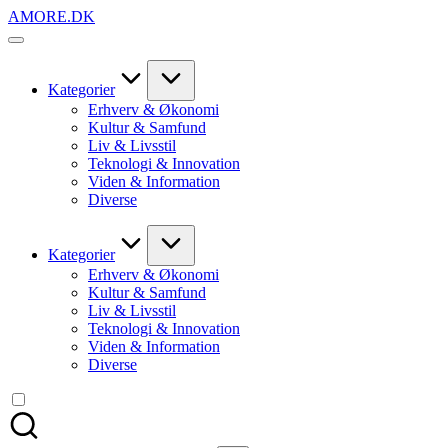
Skip
AMORE.DK
to
For
content
alt
det,
du
Kategorier
elsker
Erhverv & Økonomi
Kultur & Samfund
Liv & Livsstil
Teknologi & Innovation
Viden & Information
Diverse
Kategorier
Erhverv & Økonomi
Kultur & Samfund
Liv & Livsstil
Teknologi & Innovation
Viden & Information
Diverse