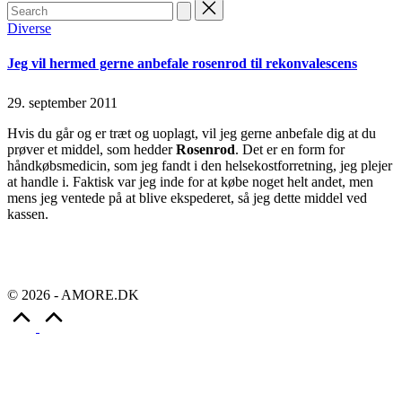
Search
for:
Posted
Diverse
in
Jeg vil hermed gerne anbefale rosenrod til rekonvalescens
29. september 2011
Hvis du går og er træt og uoplagt, vil jeg gerne anbefale dig at du
prøver et middel, som hedder
Rosenrod
. Det er en form for
håndkøbsmedicin, som jeg fandt i den helsekostforretning, jeg plejer
at handle i. Faktisk var jeg inde for at købe noget helt andet, men
mens jeg ventede på at blive ekspederet, så jeg dette middel ved
kassen.
Continue Reading
Read More
© 2026 - AMORE.DK
Scroll
to
Top