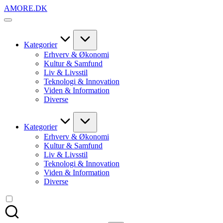
Skip
AMORE.DK
to
For
content
alt
det,
du
Kategorier
elsker
Erhverv & Økonomi
Kultur & Samfund
Liv & Livsstil
Teknologi & Innovation
Viden & Information
Diverse
Kategorier
Erhverv & Økonomi
Kultur & Samfund
Liv & Livsstil
Teknologi & Innovation
Viden & Information
Diverse