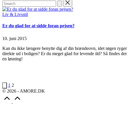
Search
for:
Posted
Liv & Livsstil
in
Er du glad for at sidde foran pejsen?
10. juni 2015
Kan du ikke længere benytte dig af din brændeovn, idet røgen ryger
direkte ud i boligen? Er du meget glad for levende ild? Så findes der
en løsning!
Continue Reading
Read More
Indlægsinddeling
Previous
1
2
page
© 2026 - AMORE.DK
Scroll
to
Top