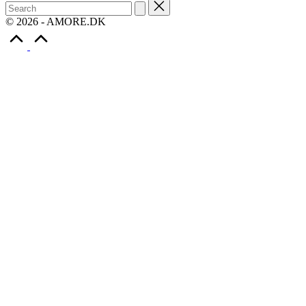
Search
for:
© 2026 - AMORE.DK
Scroll
to
Top