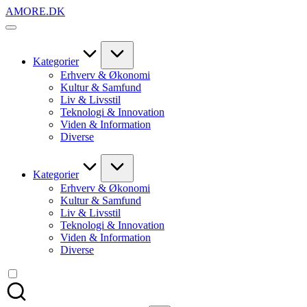
Skip
AMORE.DK
to
For
content
alt
det,
du
Kategorier
elsker
Erhverv & Økonomi
Kultur & Samfund
Liv & Livsstil
Teknologi & Innovation
Viden & Information
Diverse
Kategorier
Erhverv & Økonomi
Kultur & Samfund
Liv & Livsstil
Teknologi & Innovation
Viden & Information
Diverse