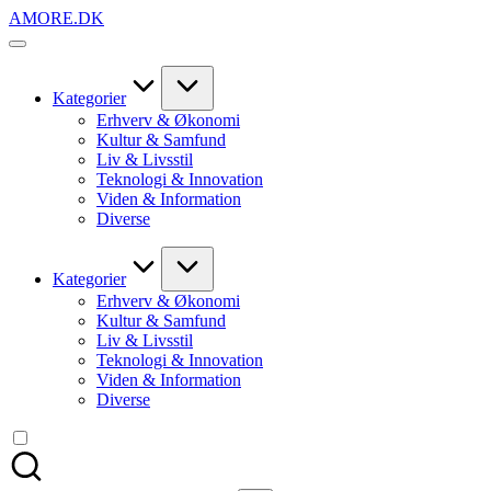
Skip
AMORE.DK
to
For
content
alt
det,
du
Kategorier
elsker
Erhverv & Økonomi
Kultur & Samfund
Liv & Livsstil
Teknologi & Innovation
Viden & Information
Diverse
Kategorier
Erhverv & Økonomi
Kultur & Samfund
Liv & Livsstil
Teknologi & Innovation
Viden & Information
Diverse