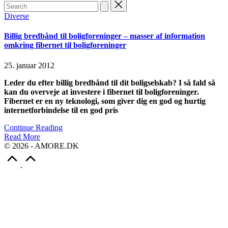
Search
for:
Posted
Diverse
in
Billig bredbånd til boligforeninger – masser af information
omkring fibernet til boligforeninger
25. januar 2012
Leder du efter billig bredbånd til dit boligselskab? I så fald så
kan du overveje at investere i fibernet til boligforeninger.
Fibernet er en ny teknologi, som giver dig en god og hurtig
internetforbindelse til en god pris
Continue Reading
Read More
© 2026 - AMORE.DK
Scroll
to
Top